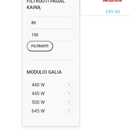
Neturime
FILTRUOTI PAGAL
KAINĄ
€
89.00
FILTRUOTI
MODULIO GALIA
440 W
1
445 W
1
500 W
1
645 W
1