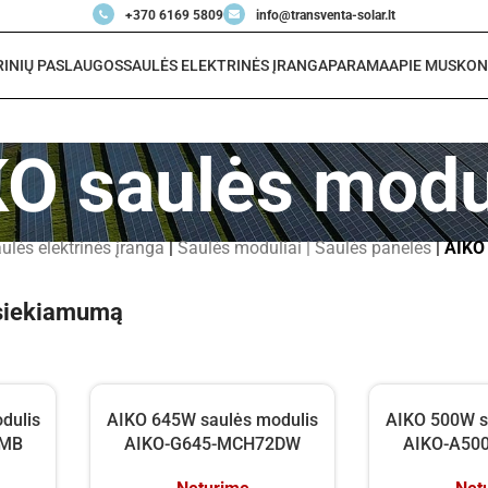
+370 6169 5809
info@transventa-solar.lt
RINIŲ PASLAUGOS
SAULĖS ELEKTRINĖS ĮRANGA
PARAMA
APIE MUS
KON
O saulės modu
ulės elektrinės įranga
|
Saulės moduliai | Saulės panelės
|
AIKO 
pasiekiamumą
dulis
AIKO 645W saulės modulis
AIKO 500W s
4MB
AIKO-G645-MCH72DW
AIKO-A50