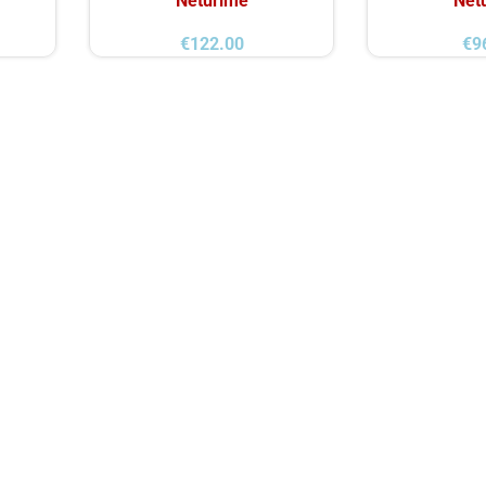
Neturime
Net
€
122.00
€
9