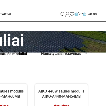
TAKTAI
€
0.00
0
0
liai
saulės moduliai
aulės modulis
AIKO 440W saulės modulis
0-MAH60MB
AIKO-A440-MAH54MB