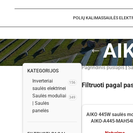
POLIŲ KALIMAS
SAULĖS ELEKT
AIK
Pagrindinis puslapis
|
Sa
KATEGORIJOS
Inverteriai
156
Filtruoti pagal 
saulės elektrinei
Saulės moduliai
349
| Saulės
panelės
AIKO 445W saulės mo
AIKO-A445-MAH5