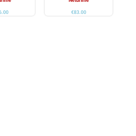
urime
Neturime
6.00
€
83.00