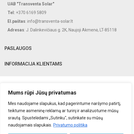
UAB "Transventa Solar"
Tel:
+370 6169 5809
El.paštas
: info@transventa-solar.lt
Adresas
: J. Dalinkevičiaus g. 2K, Naujoji Akmenė, LT-85118
PASLAUGOS
INFORMACIJA KLIENTAMS
Mums rūpi Jūsų privatumas
Mes naudojame slapukus, kad pagerintume naršymo patirtį,
teiktume asmeninę reklamą ar turinį ir analizuotume mūsų
srautą. Spustelėdami „Sutinku", sutinkate su mūsų
naudojamais slapukais.
Privatumo politika