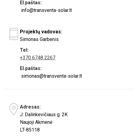
El.paštas:
info@transventa-solar.lt
Projektų vadovas:
Simonas Garbenis
Tel:
+370 6748 2267
El.paštas:
simonas@transventa-solar.lt
Adresas:
J. Dalinkevičiaus g. 2K
Naujoji Akmenė
LT-85118