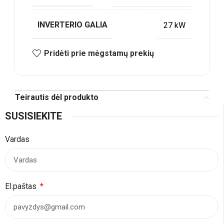
INVERTERIO GALIA
27 kW
Pridėti prie mėgstamų prekių
Teirautis dėl produkto
SUSISIEKITE
Vardas
El.paštas