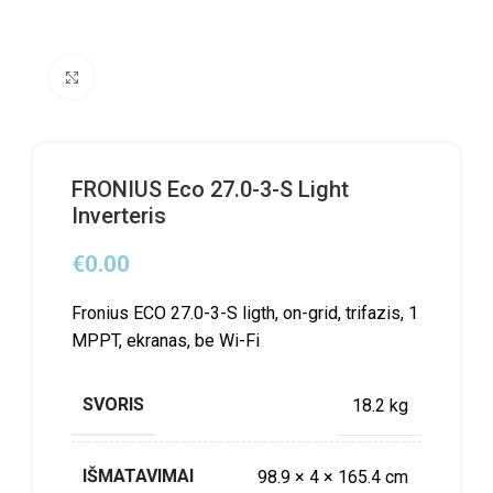
Click to enlarge
FRONIUS Eco 27.0-3-S Light
Inverteris
€
0.00
Fronius ECO 27.0-3-S ligth, on-grid, trifazis, 1
MPPT, ekranas, be Wi-Fi
SVORIS
18.2 kg
IŠMATAVIMAI
98.9 × 4 × 165.4 cm