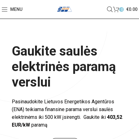
MENU
€
0.00
0
Gaukite saulės
elektrinės paramą
verslui​
Pasinaudokite Lietuvos Energetikos Agentūros
(ENA) teikiama finansine parama verslui saulės
elektrinėms iki 500 kW įsirengti. Gaukite iki
403,52
EUR/kW
paramą