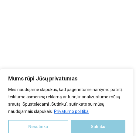
Mums rūpi Jūsų privatumas
Mes naudojame slapukus, kad pagerintume naršymo patirtį,
teiktume asmeninę reklamą ar turinį ir analizuotume mūsų
srautą. Spustelėdami „Sutinku", sutinkate su mūsų
naudojamais slapukais.
Privatumo politika
Nesutinku
Sutinku
rduotuvė