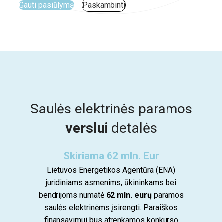
Gauti pasiūlymą
Paskambinti
Saulės elektrinės paramos
verslui
detalės
Skiriama 62 mln. Eur
Lietuvos Energetikos Agentūra (ENA)
juridiniams asmenims, ūkininkams bei
bendrijoms numatė
62 mln. eurų
paramos
saulės elektrinėms įsirengti. Paraiškos
finansavimui bus atrenkamos konkurso