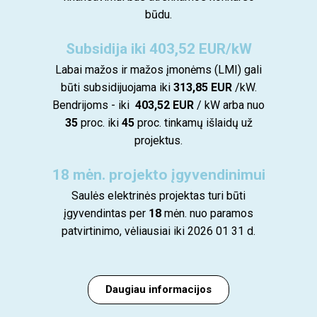
būdu.
Subsidija iki 403,52 EUR/kW
Labai mažos ir mažos įmonėms (LMI) gali
būti subsidijuojama iki
313,85 EUR
/kW.
Bendrijoms - iki
403,52 EUR
/ kW arba nuo
35
proc. iki
45
proc. tinkamų išlaidų už
projektus.
18 mėn. projekto įgyvendinimui
Saulės elektrinės projektas turi būti
įgyvendintas per
18
mėn. nuo paramos
patvirtinimo, vėliausiai iki 2026 01 31 d.
Daugiau informacijos