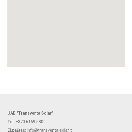
UAB "Transventa Solar"
Tel:
+370 6169 5809
El.paštas
: info@transventa-solar.lt