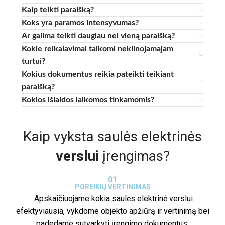
Kaip teikti paraišką?
Koks yra paramos intensyvumas?
Ar galima teikti daugiau nei vieną paraišką?
Kokie reikalavimai taikomi nekilnojamajam
turtui?
Kokius dokumentus reikia pateikti teikiant
paraišką?
Kokios išlaidos laikomos tinkamomis?
Kaip vyksta saulės elektrinės
verslui
įrengimas?
01
POREIKIŲ VERTINIMAS
Apskaičiuojame kokia saulės elektrinė verslui
efektyviausia, vykdome objekto apžiūrą ir vertinimą bei
padedame sutvarkyti įrengimo dokumentus.