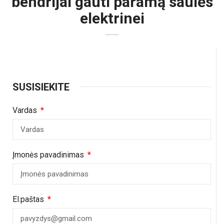
bendrijai gauti paramą saulės
elektrinei
SUSISIEKITE
Vardas
Įmonės pavadinimas
El.paštas