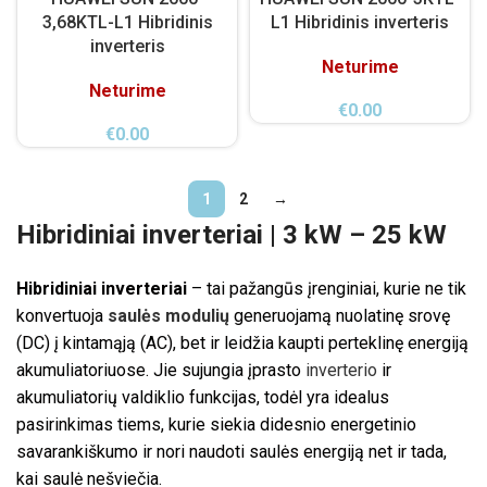
3,68KTL-L1 Hibridinis
L1 Hibridinis inverteris
inverteris
Neturime
Neturime
€
0.00
€
0.00
1
2
→
Hibridiniai inverteriai | 3 kW – 25 kW
Hibridiniai inverteriai
– tai pažangūs įrenginiai, kurie ne tik
konvertuoja
saulės modulių
generuojamą nuolatinę srovę
(DC) į kintamąją (AC), bet ir leidžia kaupti perteklinę energiją
akumuliatoriuose. Jie sujungia įprasto
inverterio
ir
akumuliatorių valdiklio funkcijas, todėl yra idealus
pasirinkimas tiems, kurie siekia didesnio energetinio
savarankiškumo ir nori naudoti saulės energiją net ir tada,
kai saulė nešviečia.