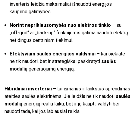
inverteris leidžia maksimaliai išnaudoti energijos
kaupimo galimybes.
Norint nepriklausomybės nuo elektros tinklo
– su
„off-grid“ ar „back-up“ funkcijomis galima naudoti elektrą
net dingus centriniam tiekimui.
Efektyviam saulės energijos valdymui
– kai siekiate
ne tik naudoti, bet ir strategiškai paskirstyti
saulės
modulių
generuojamą energiją.
Hibridiniai inverteriai
– tai išmanus ir lankstus sprendimas
ateities saulės elektrinėms. Jie leidžia ne tik naudoti
saulės
modulių
energiją realiu laiku, bet ir ją kaupti, valdyti bei
naudoti tada, kai jos labiausiai reikia.