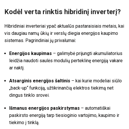
Kodėl verta rinktis hibridinį inverterį?
Hibridiniai inverteriai ypač aktualūs pastaraisiais metais, kai
vis daugiau namų ūkių ir verslų diegia energijos kaupimo
sistemas. Pagrindiniai jų privalumai:
Energijos kaupimas
– galimybė prijungti akumuliatorius
leidžia naudoti saulės modulių perteklinę energiją vakare
ar naktį.
Atsarginis energijos šaltinis
– kai kurie modeliai siūlo
„back-up“ funkciją, užtikrinančią elektros tiekimą net
dingus tinklo srovei.
Išmanus energijos paskirstymas
– automatiškai
paskirsto energiją tarp tiesioginio vartojimo, kaupimo ir
tiekimo į tinklą.