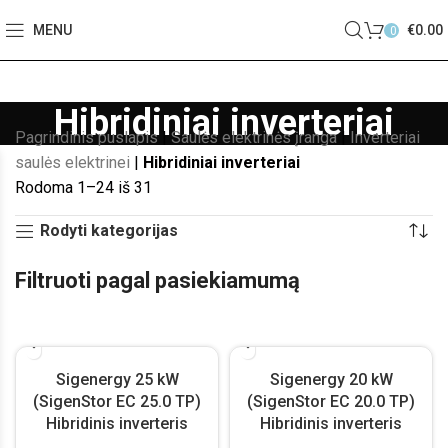
MENU
€
0.00
0
Hibridiniai inverteriai
Pagrindinis puslapis
|
Saulės elektrinės įranga
|
Inverteriai
saulės elektrinei
|
Hibridiniai inverteriai
Rodoma 1–24 iš 31
Rodyti kategorijas
Filtruoti pagal pasiekiamumą
Sigenergy 25 kW
Sigenergy 20 kW
(SigenStor EC 25.0 TP)
(SigenStor EC 20.0 TP)
Hibridinis inverteris
Hibridinis inverteris