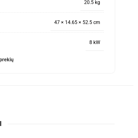
20.5 kg
47 × 14.65 × 52.5 cm
8 kW
prekių
I