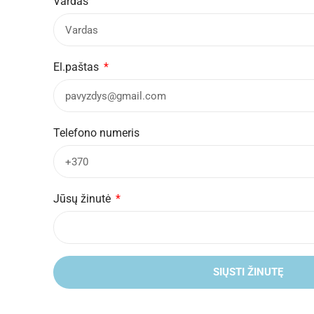
Vardas
El.paštas
Telefono numeris
Jūsų žinutė
SIŲSTI ŽINUTĘ