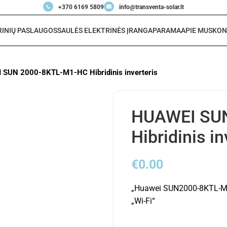
+370 6169 5809
info@transventa-solar.lt
RINIŲ PASLAUGOS
SAULĖS ELEKTRINĖS ĮRANGA
PARAMA
APIE MUS
KON
SUN 2000-8KTL-M1-HC Hibridinis inverteris
HUAWEI SU
Hibridinis in
€
0.00
„Huawei SUN2000-8KTL-M1“ 
„Wi-Fi“