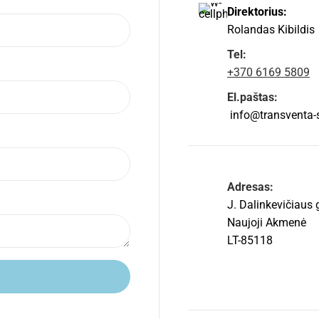
Direktorius:
Rolandas Kibildis
Tel:
+370 6169 5809
El.paštas:
info@transventa-so
Adresas:
J. Dalinkevičiaus 
Naujoji Akmenė
LT-85118