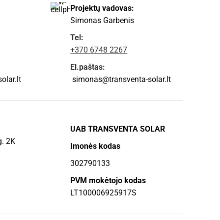
Projektų vadovas:
Simonas Garbenis
Tel:
+370 6748 2267
El.paštas:
lar.lt
simonas@transventa-solar.lt
UAB TRANSVENTA SOLAR
g. 2K
Imonės kodas
302790133
PVM mokėtojo kodas
LT100006925917S