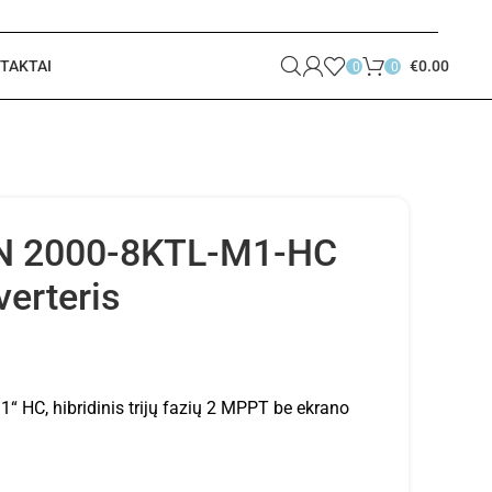
TAKTAI
€
0.00
0
0
N 2000-8KTL-M1-HC
verteris
HC, hibridinis trijų fazių 2 MPPT be ekrano