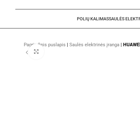
POLIŲ KALIMAS
SAULĖS ELEKT
Pagrindinis puslapis
|
Saulės elektrinės įranga
|
HUAWEI 
Click to enlarge