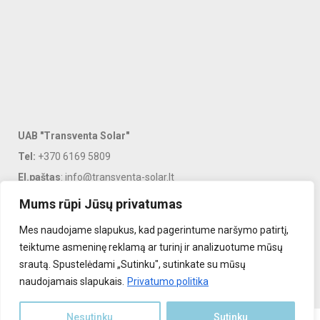
UAB "Transventa Solar"
Tel:
+370 6169 5809
El.paštas
: info@transventa-solar.lt
Adresas
: J. Dalinkevičiaus g. 2K, Naujoji Akmenė, LT-85118
Mums rūpi Jūsų privatumas
Mes naudojame slapukus, kad pagerintume naršymo patirtį,
PASLAUGOS
teiktume asmeninę reklamą ar turinį ir analizuotume mūsų
srautą. Spustelėdami „Sutinku", sutinkate su mūsų
INFORMACIJA KLIENTAMS
naudojamais slapukais.
Privatumo politika
Nesutinku
Sutinku