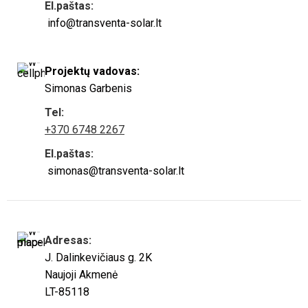
El.paštas:
info@transventa-solar.lt
Projektų vadovas:
Simonas Garbenis
Tel:
+370 6748 2267
El.paštas:
simonas@transventa-solar.lt
Adresas:
J. Dalinkevičiaus g. 2K
Naujoji Akmenė
LT-85118