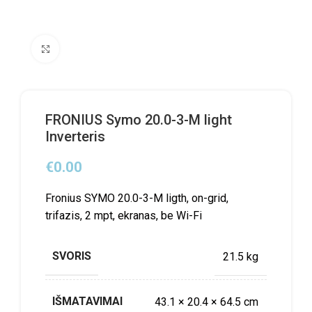
Click to enlarge
FRONIUS Symo 20.0-3-M light
Inverteris
€
0.00
Fronius SYMO 20.0-3-M ligth, on-grid,
trifazis, 2 mpt, ekranas, be Wi-Fi
SVORIS
21.5 kg
IŠMATAVIMAI
43.1 × 20.4 × 64.5 cm