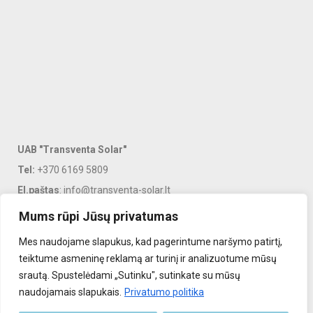
UAB "Transventa Solar"
Tel:
+370 6169 5809
El.paštas
: info@transventa-solar.lt
Adresas
: J. Dalinkevičiaus g. 2K, Naujoji Akmenė, LT-85118
Mums rūpi Jūsų privatumas
Mes naudojame slapukus, kad pagerintume naršymo patirtį,
PASLAUGOS
teiktume asmeninę reklamą ar turinį ir analizuotume mūsų
srautą. Spustelėdami „Sutinku", sutinkate su mūsų
INFORMACIJA KLIENTAMS
naudojamais slapukais.
Privatumo politika