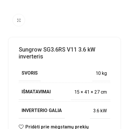
Click to enlarge
Sungrow SG3.6RS V11 3.6 kW
inverteris
SVORIS
10 kg
IŠMATAVIMAI
15 × 41 × 27 cm
INVERTERIO GALIA
3.6 kW
Pridėti prie mėgstamų prekių