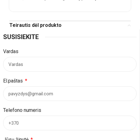
Teirautis dėl produkto
SUSISIEKITE
Vardas
El.paštas
Telefono numeris
Jūsų žinutė