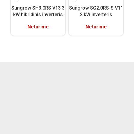
Sungrow SH3.0RS V13 3
Sungrow SG2.0RS-S V11
S
kW hibridinis inverteris
2 kW inverteris
Neturime
Neturime