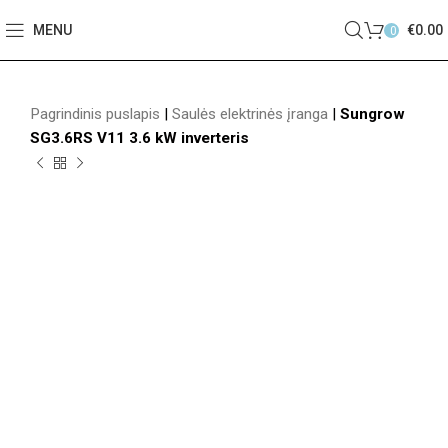
MENU
€
0.00
0
Pagrindinis puslapis
|
Saulės elektrinės įranga
|
Sungrow
SG3.6RS V11 3.6 kW inverteris