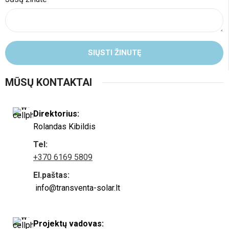
SIŲSTI ŽINUTĘ
MŪSŲ KONTAKTAI
Direktorius:
Rolandas Kibildis
Tel:
+370 6169 5809
El.paštas:
info@transventa-solar.lt
Projektų vadovas: