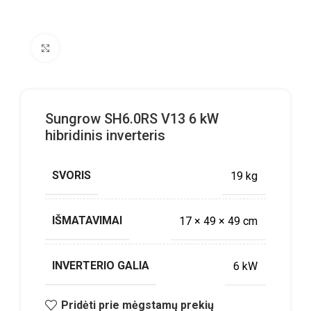
Click to enlarge
Sungrow SH6.0RS V13 6 kW
hibridinis inverteris
SVORIS
19 kg
IŠMATAVIMAI
17 × 49 × 49 cm
INVERTERIO GALIA
6 kW
Pridėti prie mėgstamų prekių