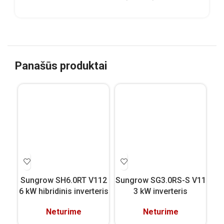
Panašūs produktai
Sungrow SH6.0RT V112
Sungrow SG3.0RS-S V11
Su
6 kW hibridinis inverteris
3 kW inverteris
Neturime
Neturime