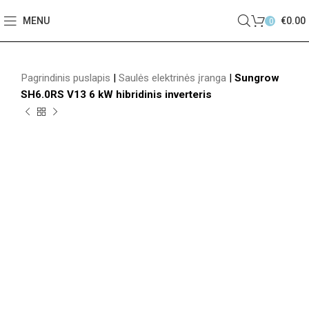
MENU
€
0.00
0
Pagrindinis puslapis
|
Saulės elektrinės įranga
|
Sungrow
SH6.0RS V13 6 kW hibridinis inverteris