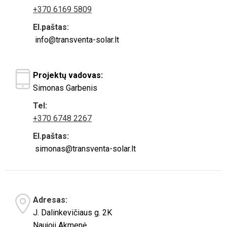
+370 6169 5809
El.paštas:
info@transventa-solar.lt
Projektų vadovas:
Simonas Garbenis
Tel:
+370 6748 2267
El.paštas:
simonas@transventa-solar.lt
Adresas:
J. Dalinkevičiaus g. 2K
Naujoji Akmenė