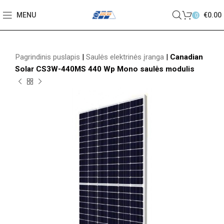
MENU
€
0.00
0
Pagrindinis puslapis
|
Saulės elektrinės įranga
|
Canadian
Solar CS3W-440MS 440 Wp Mono saulės modulis