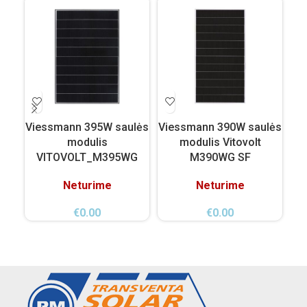
Viessmann 395W saulės
Viessmann 390W saulės
Vi
modulis
modulis Vitovolt
VITOVOLT_M395WG
M390WG SF
Neturime
Neturime
€
0.00
€
0.00