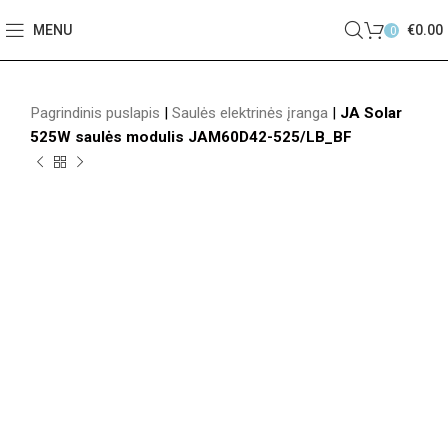
MENU
€
0.00
0
Pagrindinis puslapis
|
Saulės elektrinės įranga
|
JA Solar
525W saulės modulis JAM60D42-525/LB_BF