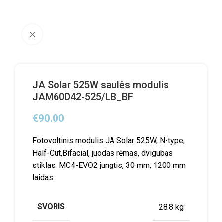
Click to enlarge
JA Solar 525W saulės modulis
JAM60D42-525/LB_BF
€
90.00
Fotovoltinis modulis JA Solar 525W, N-type,
Half-Cut,Bifacial, juodas rėmas, dvigubas
stiklas, MC4-EVO2 jungtis, 30 mm, 1200 mm
laidas
SVORIS
28.8 kg