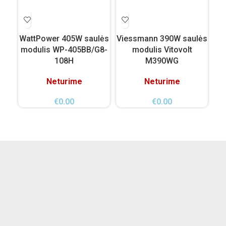
WattPower 405W saulės
Viessmann 390W saulės
Vi
modulis WP-405BB/G8-
modulis Vitovolt
108H
M390WG
Neturime
Neturime
€
0.00
€
0.00