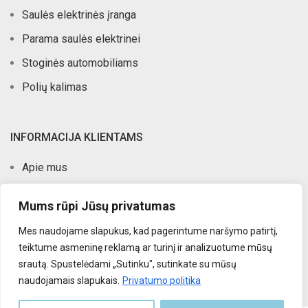
Saulės elektrinės įranga
Parama saulės elektrinei
Stoginės automobiliams
Polių kalimas
INFORMACIJA KLIENTAMS
Apie mus
Atlikti darbai
Mums rūpi Jūsų privatumas
Kontaktai
Mes naudojame slapukus, kad pagerintume naršymo patirtį,
Privatumo politika
teiktume asmeninę reklamą ar turinį ir analizuotume mūsų
Pirkimo taisyklės
srautą. Spustelėdami „Sutinku", sutinkate su mūsų
naudojamais slapukais.
Privatumo politika