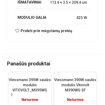
IŠMATAVIMAI
113.4 × 3.5 × 209.4 cm
MODULIO GALIA
425 W
Pridėti prie mėgstamų prekių
Panašūs produktai
Viessmann 395W saulės
Viessmann 390W saulės
modulis
modulis Vitovolt
VITOVOLT_M395WG
M390WG SF
Mo
Neturime
Neturime