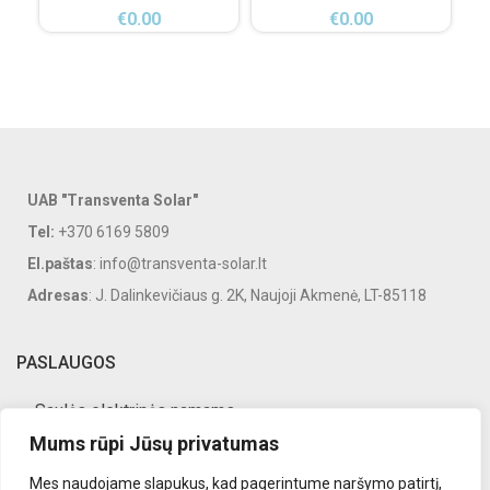
€
0.00
€
0.00
UAB "Transventa Solar"
Tel:
+370 6169 5809
El.paštas
: info@transventa-solar.lt
Adresas
: J. Dalinkevičiaus g. 2K, Naujoji Akmenė, LT-85118
PASLAUGOS
Saulės elektrinės namams
Mums rūpi Jūsų privatumas
Saulės elektrinės verslui
Mes naudojame slapukus, kad pagerintume naršymo patirtį,
Saulės elektrinių priežiūra