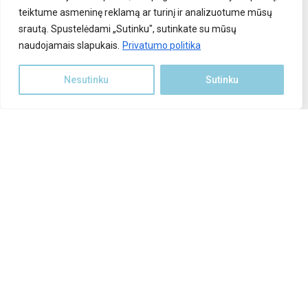
teiktume asmeninę reklamą ar turinį ir analizuotume mūsų
Saulės elektrinės įranga
srautą. Spustelėdami „Sutinku", sutinkate su mūsų
naudojamais slapukais.
Parama saulės elektrinei
Privatumo politika
Stoginės automobiliams
Nesutinku
Sutinku
Polių kalimas
rduotuvė
INFORMACIJA KLIENTAMS
Apie mus
Atlikti darbai
Kontaktai
Privatumo politika
Pirkimo taisyklės