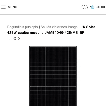
MENU
€
0.00
0
Pagrindinis puslapis
|
Saulės elektrinės įranga
|
JA Solar
425W saulės modulis JAM54D40-425/MB_BF