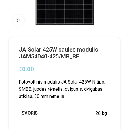
Click to enlarge
JA Solar 425W saulės modulis
JAM54D40-425/MB_BF
€
0.00
Fotovoltinis modulis JA Solar 425W N tipo,
SMBB, juodas rėmelis, dvipusis, dvigubas
stiklas, 30 mm rėmelis
SVORIS
26 kg