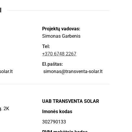
I
Projektų vadovas:
Simonas Garbenis
Tel:
+370 6748 2267
El.paštas:
lar.lt
simonas@transventa-solar.lt
UAB TRANSVENTA SOLAR
g. 2K
Imonės kodas
302790133