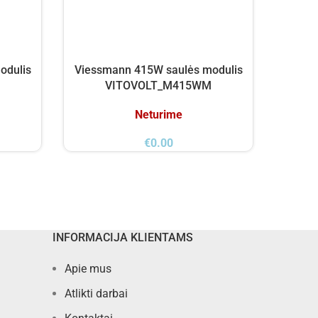
odulis
Viessmann 415W saulės modulis
Viess
VITOVOLT_M415WM
VITO
Neturime
€
0.00
INFORMACIJA KLIENTAMS
Apie mus
Atlikti darbai