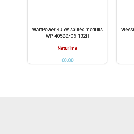
WattPower 405W saulės modulis
Viess
WP-405BB/G6-132H
Neturime
€
0.00