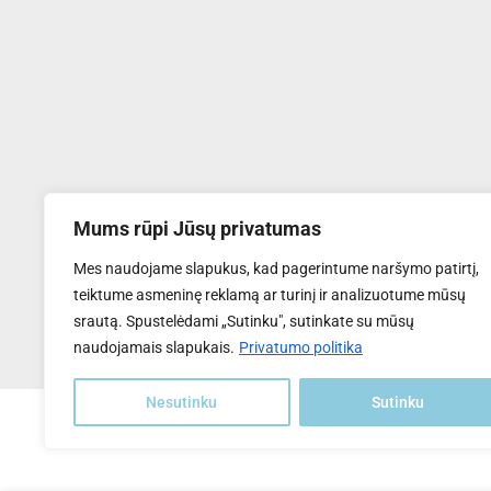
Mums rūpi Jūsų privatumas
UAB "Transventa Solar"
Mes naudojame slapukus, kad pagerintume naršymo patirtį,
Tel:
+370 6169 5809
teiktume asmeninę reklamą ar turinį ir analizuotume mūsų
El.paštas
: info@transventa-solar.lt
srautą. Spustelėdami „Sutinku", sutinkate su mūsų
Adresas
: J. Dalinkevičiaus g. 2K, Naujoji Akmenė, LT-85118
naudojamais slapukais.
Privatumo politika
Nesutinku
Sutinku