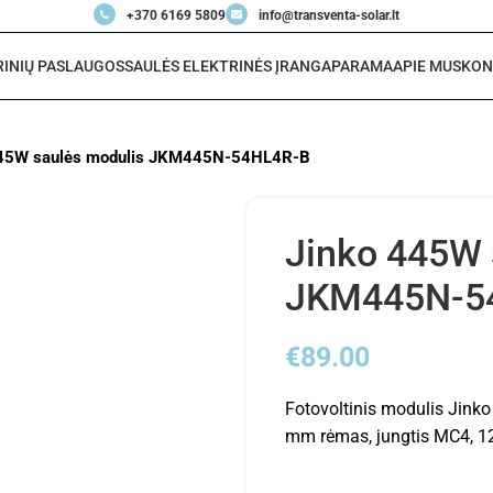
+370 6169 5809
info@transventa-solar.lt
RINIŲ PASLAUGOS
SAULĖS ELEKTRINĖS ĮRANGA
PARAMA
APIE MUS
KON
445W saulės modulis JKM445N-54HL4R-B
Jinko 445W 
JKM445N-5
€
89.00
Fotovoltinis modulis Jinko 
mm rėmas, jungtis MC4, 1