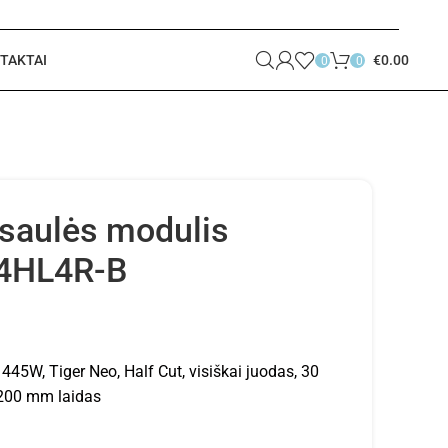
TAKTAI
€
0.00
0
0
saulės modulis
4HL4R-B
445W, Tiger Neo, Half Cut, visiškai juodas, 30
200 mm laidas