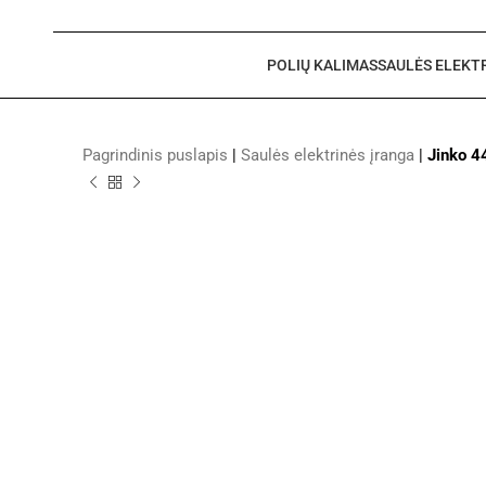
POLIŲ KALIMAS
SAULĖS ELEKT
Pagrindinis puslapis
|
Saulės elektrinės įranga
|
Jinko 