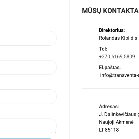
MŪSŲ KONTAKTA
Direktorius:
Rolandas Kibildis
Tel:
+370 6169 5809
El.paštas:
info@transventa-so
Adresas:
J. Dalinkevičiaus 
Naujoji Akmenė
LT-85118