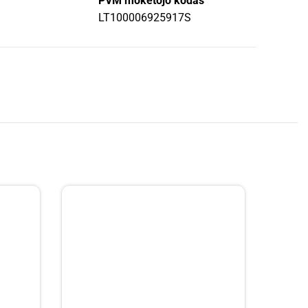
PVM mokėtojo kodas
LT100006925917S