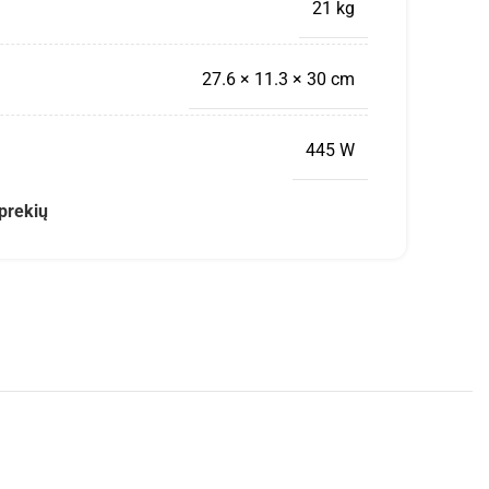
21 kg
27.6 × 11.3 × 30 cm
445 W
prekių