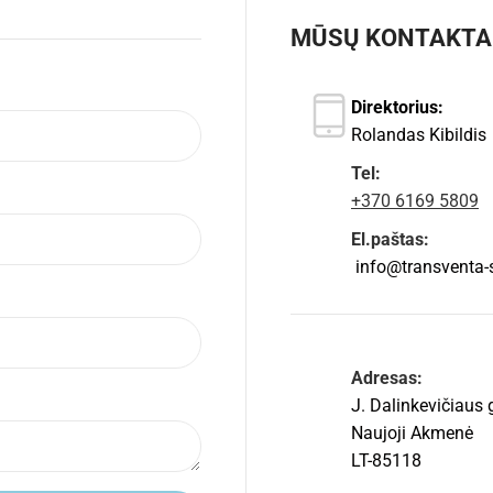
MŪSŲ KONTAKTA
Direktorius:
Rolandas Kibildis
Tel:
+370 6169 5809
El.paštas:
info@transventa-so
Adresas:
J. Dalinkevičiaus 
Naujoji Akmenė
LT-85118