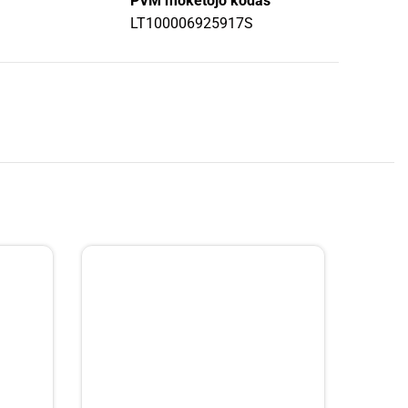
PVM mokėtojo kodas
LT100006925917S