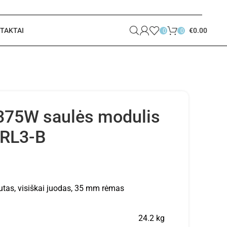
TAKTAI
€
0.00
0
0
 375W saulės modulis
RL3-B
utas, visiškai juodas, 35 mm rėmas
24.2 kg