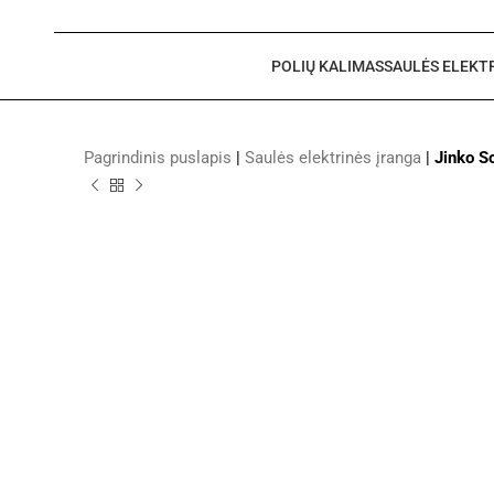
POLIŲ KALIMAS
SAULĖS ELEKT
Pagrindinis puslapis
|
Saulės elektrinės įranga
|
Jinko 