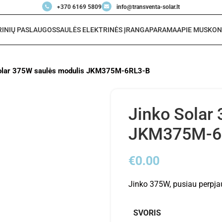
+370 6169 5809
info@transventa-solar.lt
RINIŲ PASLAUGOS
SAULĖS ELEKTRINĖS ĮRANGA
PARAMA
APIE MUS
KON
Solar 375W saulės modulis JKM375M-6RL3-B
Jinko Solar
JKM375M-6
€
0.00
Jinko 375W, pusiau perpja
SVORIS