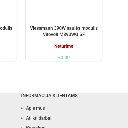
odulis
Viessmann 390W saulės modulis
Viess
Vitovolt M390WG SF
Neturime
€
0.00
INFORMACIJA KLIENTAMS
Apie mus
Atlikti darbai