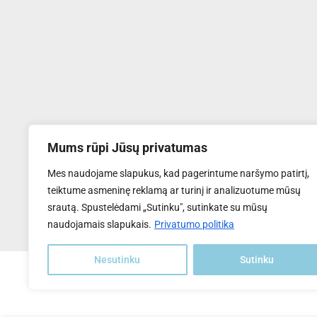
Mums rūpi Jūsų privatumas
UAB "Transventa Solar"
Mes naudojame slapukus, kad pagerintume naršymo patirtį,
Tel:
+370 6169 5809
teiktume asmeninę reklamą ar turinį ir analizuotume mūsų
El.paštas
: info@transventa-solar.lt
srautą. Spustelėdami „Sutinku", sutinkate su mūsų
Adresas
: J. Dalinkevičiaus g. 2K, Naujoji Akmenė, LT-85118
naudojamais slapukais.
Privatumo politika
Nesutinku
Sutinku