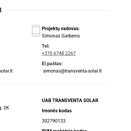
I
Projektų vadovas:
Simonas Garbenis
Tel:
+370 6748 2267
El.paštas:
lar.lt
simonas@transventa-solar.lt
UAB TRANSVENTA SOLAR
g. 2K
Imonės kodas
302790133