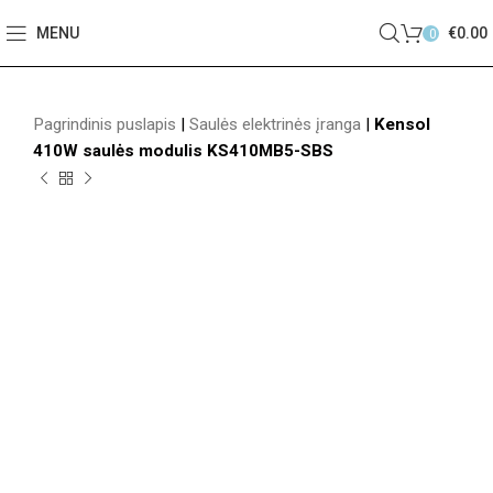
MENU
€
0.00
0
Pagrindinis puslapis
|
Saulės elektrinės įranga
|
Kensol
410W saulės modulis KS410MB5-SBS