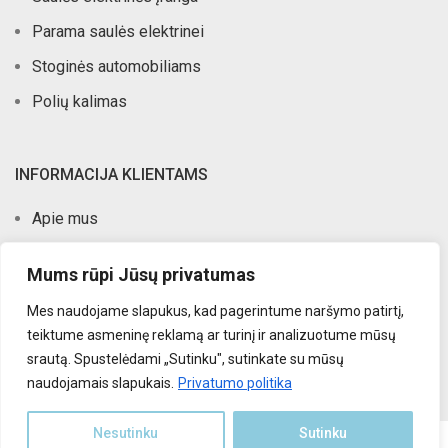
Parama saulės elektrinei
Stoginės automobiliams
Polių kalimas
INFORMACIJA KLIENTAMS
Apie mus
Atlikti darbai
Mums rūpi Jūsų privatumas
Kontaktai
Mes naudojame slapukus, kad pagerintume naršymo patirtį,
Privatumo politika
teiktume asmeninę reklamą ar turinį ir analizuotume mūsų
Pirkimo taisyklės
srautą. Spustelėdami „Sutinku", sutinkate su mūsų
naudojamais slapukais.
Privatumo politika
Nesutinku
Sutinku