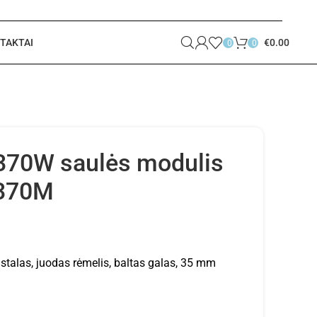
TAKTAI
€
0.00
0
0
 370W saulės modulis
-370M
talas, juodas rėmelis, baltas galas, 35 mm