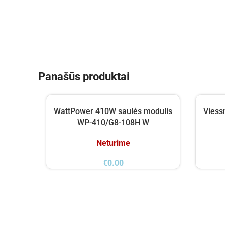
Panašūs produktai
WattPower 410W saulės modulis
Viess
WP-410/G8-108H W
Neturime
€
0.00