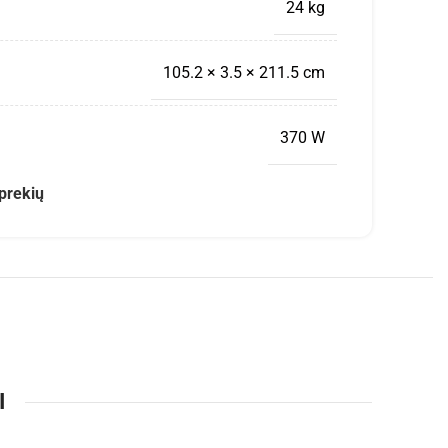
24 kg
105.2 × 3.5 × 211.5 cm
370 W
prekių
I