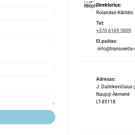
Direktorius:
Rolandas Kibildis
Tel:
+370 6169 5809
El.paštas:
info@transventa-so
Adresas:
J. Dalinkevičiaus 
Naujoji Akmenė
LT-85118