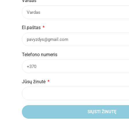
Vardas
El.paštas
Telefono numeris
Jūsų žinutė
SIŲSTI ŽINUTĘ