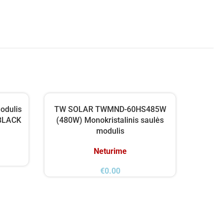
odulis
TW SOLAR TWMND-60HS485W
Trina
BLACK
(480W) Monokristalinis saulės
modulis
Neturime
€
0.00