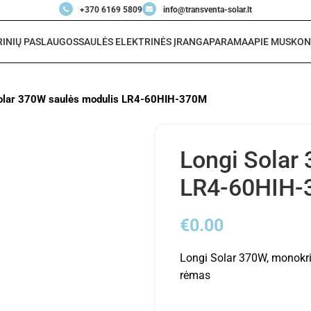
+370 6169 5809
info@transventa-solar.lt
RINIŲ PASLAUGOS
SAULĖS ELEKTRINĖS ĮRANGA
PARAMA
APIE MUS
KON
olar 370W saulės modulis LR4-60HIH-370M
Longi Solar
LR4-60HIH
€
0.00
Longi Solar 370W, monokris
rėmas