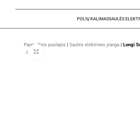
POLIŲ KALIMAS
SAULĖS ELEKT
Pagrindinis puslapis
|
Saulės elektrinės įranga
|
Longi S
Click to enlarge