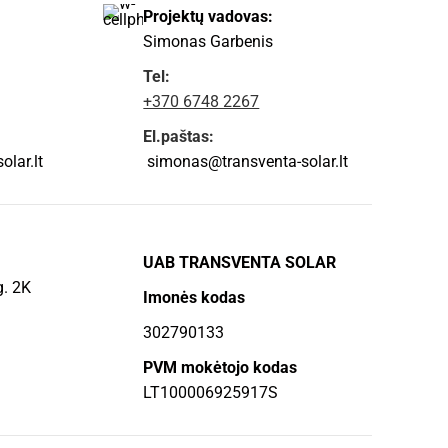
Projektų vadovas:
Simonas Garbenis
Tel:
+370 6748 2267
El.paštas:
lar.lt
simonas@transventa-solar.lt
UAB TRANSVENTA SOLAR
g. 2K
Imonės kodas
302790133
PVM mokėtojo kodas
LT100006925917S