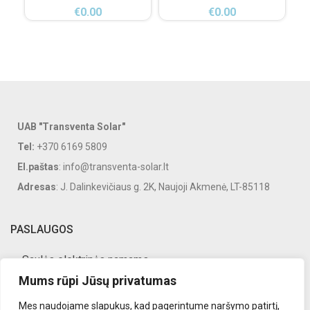
€
0.00
€
0.00
UAB "Transventa Solar"
Tel:
+370 6169 5809
El.paštas
: info@transventa-solar.lt
Adresas
: J. Dalinkevičiaus g. 2K, Naujoji Akmenė, LT-85118
PASLAUGOS
Saulės elektrinės namams
Mums rūpi Jūsų privatumas
Saulės elektrinės verslui
Mes naudojame slapukus, kad pagerintume naršymo patirtį,
Saulės elektrinių priežiūra