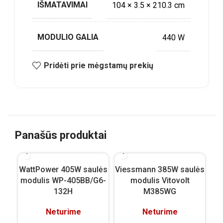
IŠMATAVIMAI
104 × 3.5 × 210.3 cm
MODULIO GALIA
440 W
Pridėti prie mėgstamų prekių
Panašūs produktai
WattPower 405W saulės
Viessmann 385W saulės
Vi
modulis WP-405BB/G6-
modulis Vitovolt
132H
M385WG
Neturime
Neturime