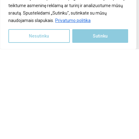
teiktume asmeninę reklamą ar turinį ir analizuotume mūsų
Saulės elektrinės įranga
srautą. Spustelėdami „Sutinku", sutinkate su mūsų
naudojamais slapukais.
Parama saulės elektrinei
Privatumo politika
Stoginės automobiliams
Nesutinku
Sutinku
Polių kalimas
rduotuvė
INFORMACIJA KLIENTAMS
Apie mus
Atlikti darbai
Kontaktai
Privatumo politika
Pirkimo taisyklės