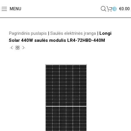
MENU
€
0.00
0
Pagrindinis puslapis
|
Saulės elektrinės įranga
|
Longi
Solar 440W saulės modulis LR4-72HBD-440M