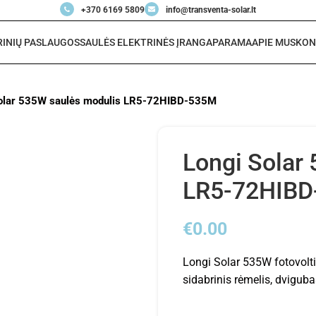
+370 6169 5809
info@transventa-solar.lt
RINIŲ PASLAUGOS
SAULĖS ELEKTRINĖS ĮRANGA
PARAMA
APIE MUS
KON
olar 535W saulės modulis LR5-72HIBD-535M
Longi Solar
LR5-72HIB
€
0.00
Longi Solar 535W fotovolti
sidabrinis rėmelis, dvigub