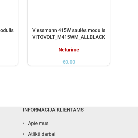
odulis
Viessmann 415W saulės modulis
TW S
VITOVOLT_M415WM_ALLBLACK
(480
Neturime
€
0.00
INFORMACIJA KLIENTAMS
Apie mus
Atlikti darbai