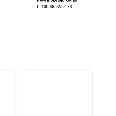
PVM mokėtojo kodas
LT100006925917S