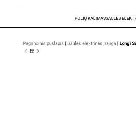
POLIŲ KALIMAS
SAULĖS ELEKT
Pagrindinis puslapis
|
Saulės elektrinės įranga
|
Longi S