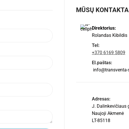
MŪSŲ KONTAKTA
Direktorius:
Rolandas Kibildis
Tel:
+370 6169 5809
El.paštas:
info@transventa-so
Adresas:
J. Dalinkevičiaus 
Naujoji Akmenė
LT-85118