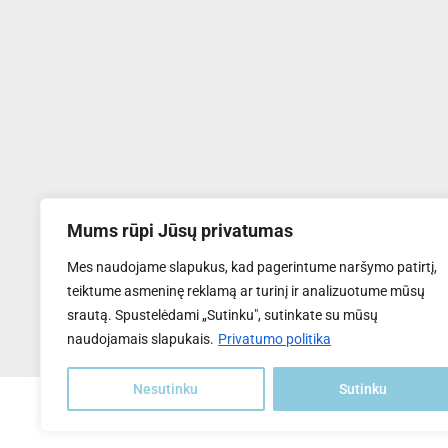
Mums rūpi Jūsų privatumas
UAB "Transventa Solar"
Mes naudojame slapukus, kad pagerintume naršymo patirtį,
Tel:
+370 6169 5809
teiktume asmeninę reklamą ar turinį ir analizuotume mūsų
El.paštas
: info@transventa-solar.lt
srautą. Spustelėdami „Sutinku", sutinkate su mūsų
Adresas
: J. Dalinkevičiaus g. 2K, Naujoji Akmenė, LT-85118
naudojamais slapukais.
Privatumo politika
Nesutinku
Sutinku