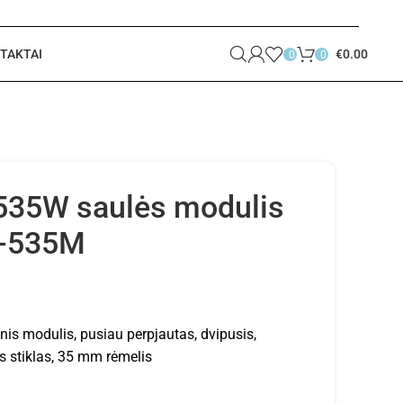
TAKTAI
€
0.00
0
0
 535W saulės modulis
D-535M
nis modulis, pusiau perpjautas, dvipusis,
as stiklas, 35 mm rėmelis