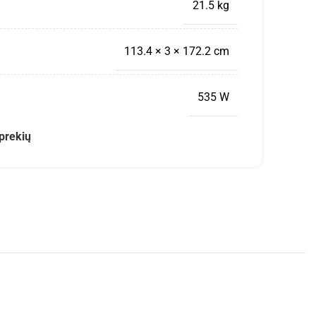
21.5 kg
113.4 × 3 × 172.2 cm
535 W
prekių