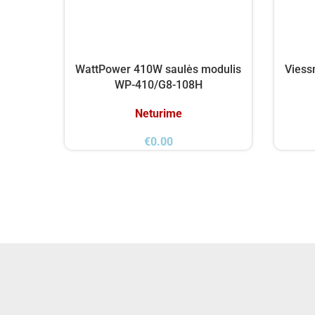
WattPower 410W saulės modulis
Viess
WP-410/G8-108H
Neturime
€
0.00