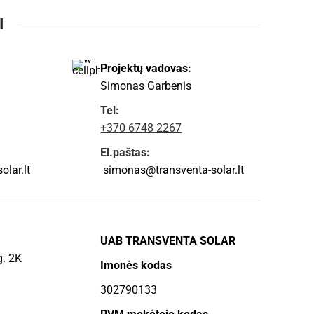
I
Projektų vadovas:
Simonas Garbenis
Tel:
+370 6748 2267
El.paštas:
lar.lt
simonas@transventa-solar.lt
UAB TRANSVENTA SOLAR
g. 2K
Imonės kodas
302790133