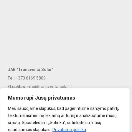
UAB "Transventa Solar"
Tel:
+370 6169 5809
El.paštas
: info@transventa-solar.lt
Adresas
: J. Dalinkevičiaus g. 2K, Naujoji Akmenė, LT-85118
Mums rūpi Jūsų privatumas
Mes naudojame slapukus, kad pagerintume naršymo patirtį,
PASLAUGOS
teiktume asmeninę reklamą ar turinį ir analizuotume mūsų
srautą. Spustelėdami „Sutinku", sutinkate su mūsų
INFORMACIJA KLIENTAMS
naudojamais slapukais.
Privatumo politika