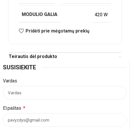
MODULIO GALIA
420 W
Pridėti prie mėgstamų prekių
Teirautis dėl produkto
SUSISIEKITE
Vardas
El.paštas