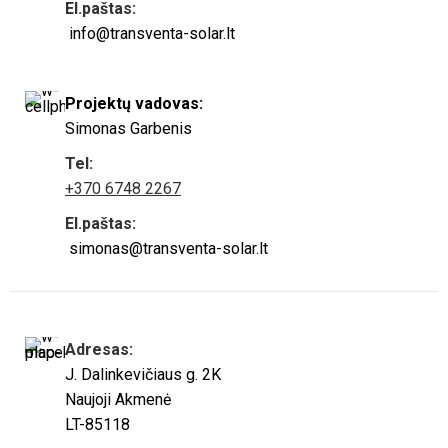
El.paštas:
info@transventa-solar.lt
Projektų vadovas:
Simonas Garbenis
Tel:
+370 6748 2267
El.paštas:
simonas@transventa-solar.lt
Adresas:
J. Dalinkevičiaus g. 2K
Naujoji Akmenė
LT-85118