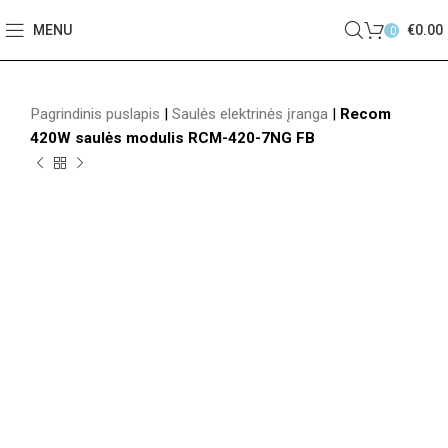
MENU
€
0.00
0
Pagrindinis puslapis
|
Saulės elektrinės įranga
|
Recom
420W saulės modulis RCM-420-7NG FB