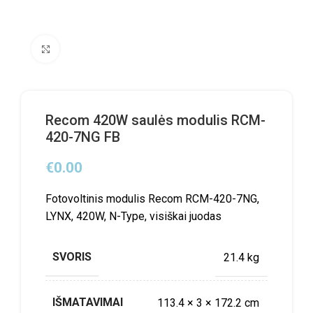
Click to enlarge
Recom 420W saulės modulis RCM-
420-7NG FB
€
0.00
Fotovoltinis modulis Recom RCM-420-7NG,
LYNX, 420W, N-Type, visiškai juodas
SVORIS
21.4 kg
IŠMATAVIMAI
113.4 × 3 × 172.2 cm