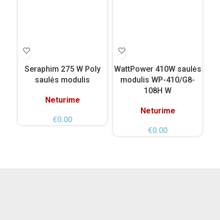
Seraphim 275 W Poly
WattPower 410W saulės
Wa
saulės modulis
modulis WP-410/G8-
mo
108H W
Neturime
Neturime
€
0.00
€
0.00