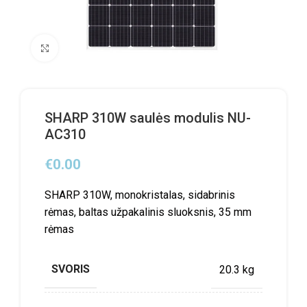
Click to enlarge
SHARP 310W saulės modulis NU-
AC310
€
0.00
SHARP 310W, monokristalas, sidabrinis
rėmas, baltas užpakalinis sluoksnis, 35 mm
rėmas
SVORIS
20.3 kg