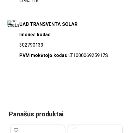
LT-85118
UAB TRANSVENTA SOLAR
Imonės kodas
302790133
PVM mokėtojo kodas
LT100006925917S
Panašūs produktai