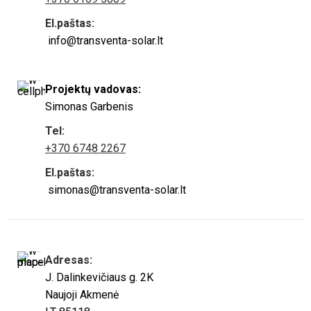
El.paštas:
info@transventa-solar.lt
Projektų vadovas:
Simonas Garbenis
Tel:
+370 6748 2267
El.paštas:
simonas@transventa-solar.lt
Adresas:
J. Dalinkevičiaus g. 2K
Naujoji Akmenė