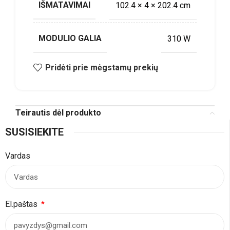
IŠMATAVIMAI
102.4 × 4 × 202.4 cm
MODULIO GALIA
310 W
Pridėti prie mėgstamų prekių
Teirautis dėl produkto
SUSISIEKITE
Vardas
El.paštas