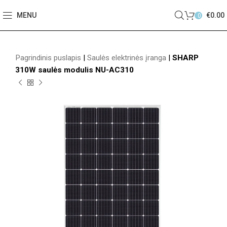
MENU
€
0.00
0
Pagrindinis puslapis
|
Saulės elektrinės įranga
|
SHARP
310W saulės modulis NU-AC310