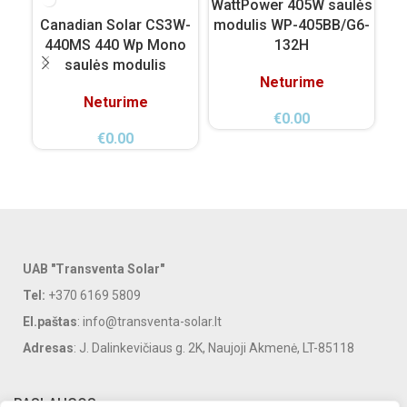
WattPower 405W saulės
Wa
Canadian Solar CS3W-
modulis WP-405BB/G6-
m
440MS 440 Wp Mono
132H
saulės modulis
Neturime
Neturime
€
0.00
€
0.00
UAB "Transventa Solar"
Tel:
+370 6169 5809
El.paštas
: info@transventa-solar.lt
Adresas
: J. Dalinkevičiaus g. 2K, Naujoji Akmenė, LT-85118
PASLAUGOS