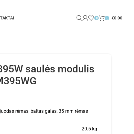
TAKTAI
€
0.00
0
0
395W saulės modulis
M395WG
juodas rėmas, baltas galas, 35 mm rėmas
20.5 kg