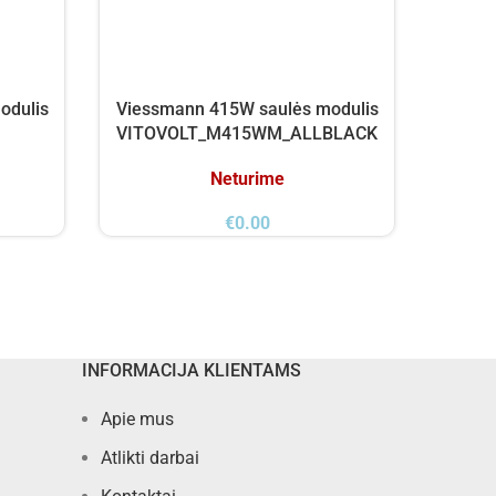
odulis
Viessmann 415W saulės modulis
Trina
VITOVOLT_M415WM_ALLBLACK
Neturime
€
0.00
INFORMACIJA KLIENTAMS
Apie mus
Atlikti darbai