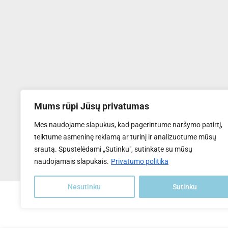
Mums rūpi Jūsų privatumas
UAB "Transventa Solar"
Mes naudojame slapukus, kad pagerintume naršymo patirtį,
Tel:
+370 6169 5809
teiktume asmeninę reklamą ar turinį ir analizuotume mūsų
El.paštas
: info@transventa-solar.lt
srautą. Spustelėdami „Sutinku", sutinkate su mūsų
Adresas
: J. Dalinkevičiaus g. 2K, Naujoji Akmenė, LT-85118
naudojamais slapukais.
Privatumo politika
Nesutinku
Sutinku