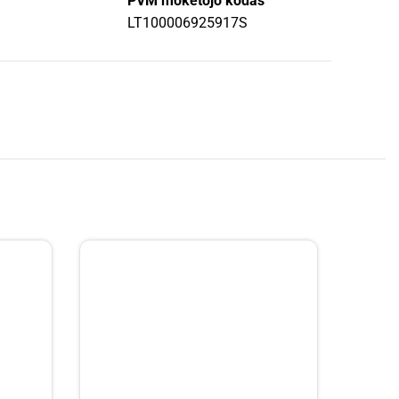
PVM mokėtojo kodas
LT100006925917S