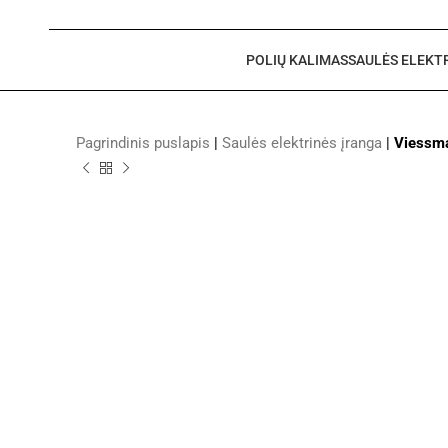
POLIŲ KALIMAS
SAULĖS ELEKT
Pagrindinis puslapis
|
Saulės elektrinės įranga
|
Viessm