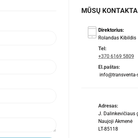
MŪSŲ KONTAKTA
Direktorius:
Rolandas Kibildis
Tel:
+370 6169 5809
El.paštas:
info@transventa-so
Adresas:
J. Dalinkevičiaus 
Naujoji Akmenė
LT-85118