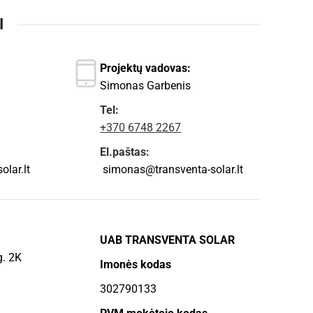
I
Projektų vadovas:
Simonas Garbenis
Tel:
+370 6748 2267
El.paštas:
lar.lt
simonas@transventa-solar.lt
UAB TRANSVENTA SOLAR
g. 2K
Imonės kodas
302790133