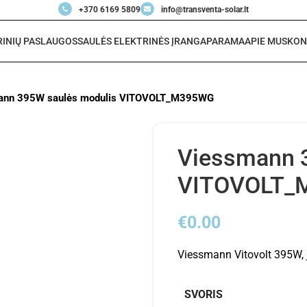
+370 6169 5809
info@transventa-solar.lt
RINIŲ PASLAUGOS
SAULĖS ELEKTRINĖS ĮRANGA
PARAMA
APIE MUS
KON
ann 395W saulės modulis VITOVOLT_M395WG
Viessmann 
VITOVOLT_
€
0.00
Viessmann Vitovolt 395W, 
SVORIS