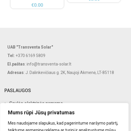
€
0.00
UAB "Transventa Solar"
Tel:
+370 6169 5809
El.paštas
: info@transventa-solar.lt
Adresas
: J. Dalinkevičiaus g. 2K, Naujoji Akmenė, LT-85118
PASLAUGOS
Saulės elektrinės namams
Mums rūpi Jūsų privatumas
Saulės elektrinės verslui
Mes naudojame slapukus, kad pagerintume naršymo patirtį,
Saulės elektrinių priežiūra
teiktume asmeninę reklamą ar turinį ir analizuotume mūsų