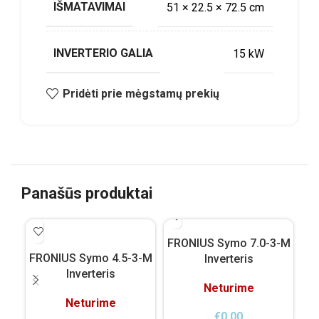
IŠMATAVIMAI
51 × 22.5 × 72.5 cm
INVERTERIO GALIA
15 kW
Pridėti prie mėgstamų prekių
Panašūs produktai
FRONIUS Symo 7.0-3-M
FRONIUS Symo 4.5-3-M
FR
Inverteris
Inverteris
Neturime
Neturime
€
0.00