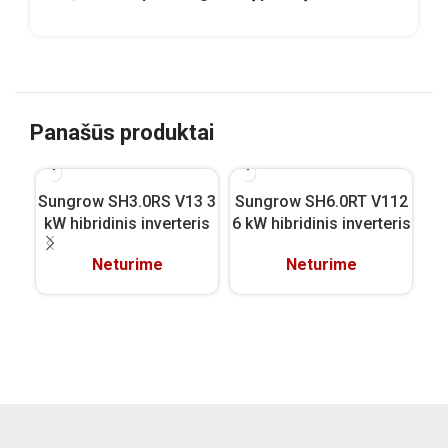
Panašūs produktai
Sungrow SH3.0RS V13 3
Sungrow SH6.0RT V112
Su
kW hibridinis inverteris
6 kW hibridinis inverteris
Neturime
Neturime