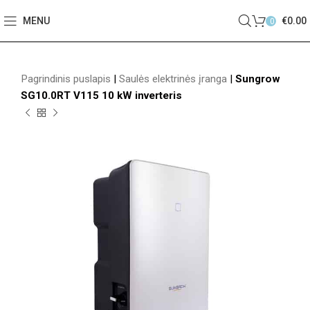
MENU
€
0.00
0
Pagrindinis puslapis
|
Saulės elektrinės įranga
|
Sungrow
SG10.0RT V115 10 kW inverteris