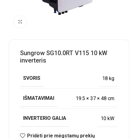
Click to enlarge
Sungrow SG10.0RT V115 10 kW
inverteris
SVORIS
18 kg
IŠMATAVIMAI
19.5 × 37 × 48 cm
INVERTERIO GALIA
10 kW
Pridėti prie mėgstamų prekių