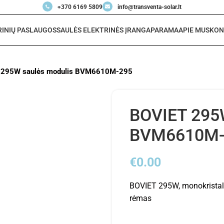
+370 6169 5809
info@transventa-solar.lt
RINIŲ PASLAUGOS
SAULĖS ELEKTRINĖS ĮRANGA
PARAMA
APIE MUS
KON
 295W saulės modulis BVM6610M-295
BOVIET 295
BVM6610M-
€
0.00
BOVIET 295W, monokristala
rėmas