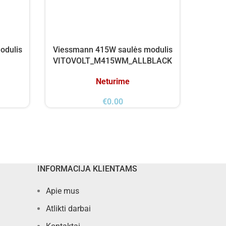
odulis
Viessmann 415W saulės modulis
Trina
VITOVOLT_M415WM_ALLBLACK
Neturime
€
0.00
INFORMACIJA KLIENTAMS
Apie mus
Atlikti darbai