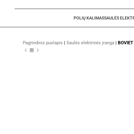
POLIŲ KALIMAS
SAULĖS ELEKT
Pagrindinis puslapis
|
Saulės elektrinės įranga
|
BOVIET