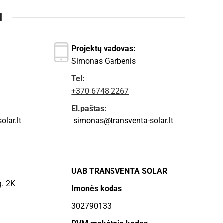
I
Projektų vadovas:
Simonas Garbenis
Tel:
+370 6748 2267
El.paštas:
lar.lt
simonas@transventa-solar.lt
UAB TRANSVENTA SOLAR
g. 2K
Imonės kodas
302790133