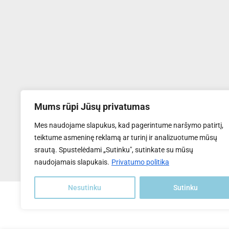
Mums rūpi Jūsų privatumas
UAB "Transventa Solar"
Mes naudojame slapukus, kad pagerintume naršymo patirtį,
Tel:
+370 6169 5809
teiktume asmeninę reklamą ar turinį ir analizuotume mūsų
El.paštas
: info@transventa-solar.lt
srautą. Spustelėdami „Sutinku", sutinkate su mūsų
Adresas
: J. Dalinkevičiaus g. 2K, Naujoji Akmenė, LT-85118
naudojamais slapukais.
Privatumo politika
Nesutinku
Sutinku