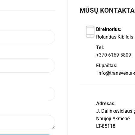
MŪSŲ KONTAKTA
Direktorius:
Rolandas Kibildis
Tel:
+370 6169 5809
El.paštas:
info@transventa-so
Adresas:
J. Dalinkevičiaus 
Naujoji Akmenė
LT-85118