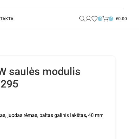
TAKTAI
€
0.00
0
0
W saulės modulis
295
s, juodas rėmas, baltas galinis lakštas, 40 mm