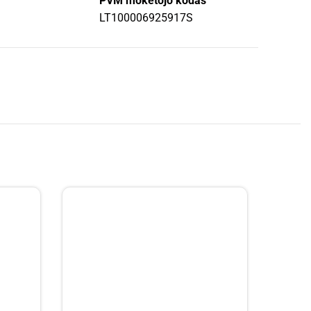
PVM mokėtojo kodas
LT100006925917S