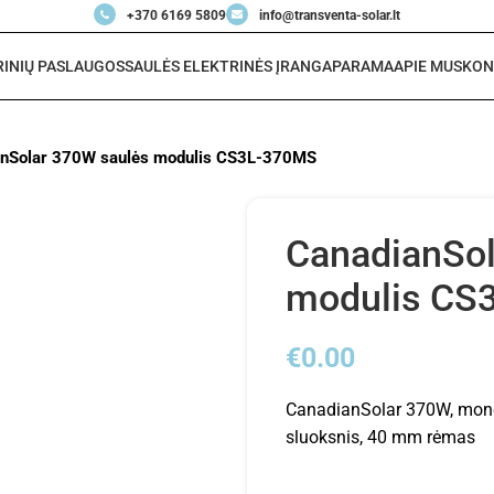
+370 6169 5809
info@transventa-solar.lt
RINIŲ PASLAUGOS
SAULĖS ELEKTRINĖS ĮRANGA
PARAMA
APIE MUS
KON
anSolar 370W saulės modulis CS3L-370MS
CanadianSol
modulis CS
€
0.00
CanadianSolar 370W, monok
sluoksnis, 40 mm rėmas