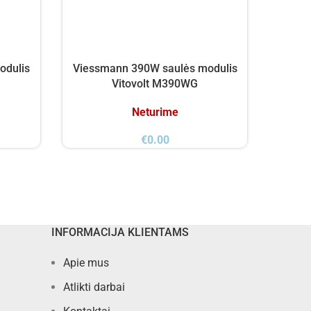
odulis
Viessmann 390W saulės modulis
Viess
Vitovolt M390WG
VITO
Neturime
€
0.00
INFORMACIJA KLIENTAMS
Apie mus
Atlikti darbai