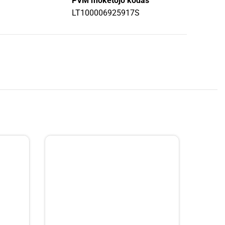
PVM mokėtojo kodas
LT100006925917S