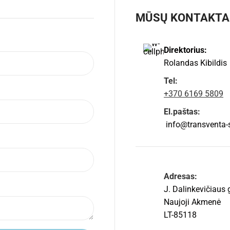
MŪSŲ KONTAKTA
Direktorius:
Rolandas Kibildis
Tel:
+370 6169 5809
El.paštas:
info@transventa-so
Adresas:
J. Dalinkevičiaus 
Naujoji Akmenė
LT-85118