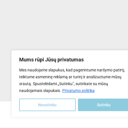
Mums rūpi Jūsų privatumas
UAB "Transventa Solar"
Mes naudojame slapukus, kad pagerintume naršymo patirtį,
Tel:
+370 6169 5809
teiktume asmeninę reklamą ar turinį ir analizuotume mūsų
El.paštas
: info@transventa-solar.lt
srautą. Spustelėdami „Sutinku", sutinkate su mūsų
Adresas
: J. Dalinkevičiaus g. 2K, Naujoji Akmenė, LT-85118
naudojamais slapukais.
Privatumo politika
Nesutinku
Sutinku