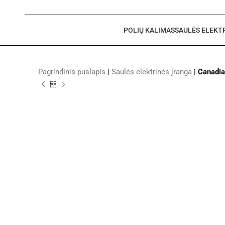
POLIŲ KALIMAS
SAULĖS ELEKT
Pagrindinis puslapis
|
Saulės elektrinės įranga
|
Canadi