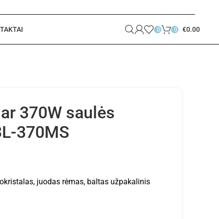
TAKTAI
€
0.00
0
0
ar 370W saulės
3L-370MS
ristalas, juodas rėmas, baltas užpakalinis