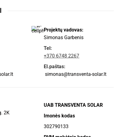
I
Projektų vadovas:
Simonas Garbenis
Tel:
+370 6748 2267
El.paštas:
lar.lt
simonas@transventa-solar.lt
UAB TRANSVENTA SOLAR
g. 2K
Imonės kodas
302790133