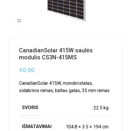
Click to enlarge
CanadianSolar 415W saulės
modulis CS3N-415MS
€
0.00
CanadianSolar 415W, monokristalas,
sidabrinis rėmas, baltas galas, 35 mm rėmas
SVORIS
22.5 kg
IŠMATAVIMAI
104.8 × 3.5 × 194 cm