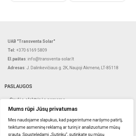
UAB "Transventa Solar"
Tel:
+370 6169 5809
El.paštas
: info@transventa-solar.lt
Adresas
: J. Dalinkevičiaus g. 2K, Naujoji Akmenė, LT-85118
PASLAUGOS
Saulės elektrinės namams
Mums rūpi Jūsų privatumas
Saulės elektrinės verslui
Mes naudojame slapukus, kad pagerintume naršymo patirtį,
Saulės elektrinių priežiūra
teiktume asmeninę reklamą ar turinį ir analizuotume mūsų
Saulės elektrinės įranga
srautą. Spustelėdami „Sutinku", sutinkate su mūsų