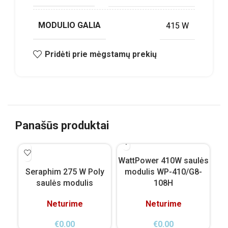
MODULIO GALIA
415 W
Pridėti prie mėgstamų prekių
Panašūs produktai
WattPower 410W saulės
Tr
Seraphim 275 W Poly
modulis WP-410/G8-
saulės modulis
108H
Neturime
Neturime
€
0.00
€
0.00