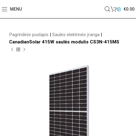
MENU
€
0.00
0
Pagrindinis puslapis
|
Saulės elektrinės įranga
|
CanadianSolar 415W saulės modulis CS3N-415MS