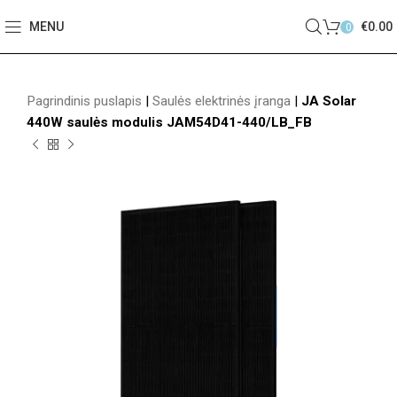
MENU
€
0.00
0
Pagrindinis puslapis
|
Saulės elektrinės įranga
|
JA Solar
440W saulės modulis JAM54D41-440/LB_FB