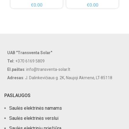
€
0.00
€
0.00
UAB "Transventa Solar"
Tel:
+370 6169 5809
El.paštas
: info@transventa-solar.lt
Adresas
: J. Dalinkevičiaus g. 2K, Naujoji Akmenė, LT-85118
PASLAUGOS
Saulės elektrinės namams
Saulės elektrinės verslui
Saulės elektrinių priežiūra