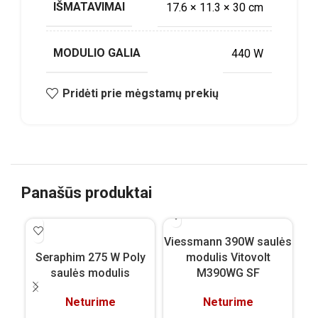
IŠMATAVIMAI
17.6 × 11.3 × 30 cm
MODULIO GALIA
440 W
Pridėti prie mėgstamų prekių
Panašūs produktai
Viessmann 390W saulės
Vi
Seraphim 275 W Poly
modulis Vitovolt
saulės modulis
M390WG SF
Neturime
Neturime