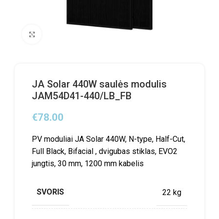
Click to enlarge
JA Solar 440W saulės modulis
JAM54D41-440/LB_FB
€
78.00
PV moduliai JA Solar 440W, N-type, Half-Cut,
Full Black, Bifacial , dvigubas stiklas, EVO2
jungtis, 30 mm, 1200 mm kabelis
SVORIS
22 kg