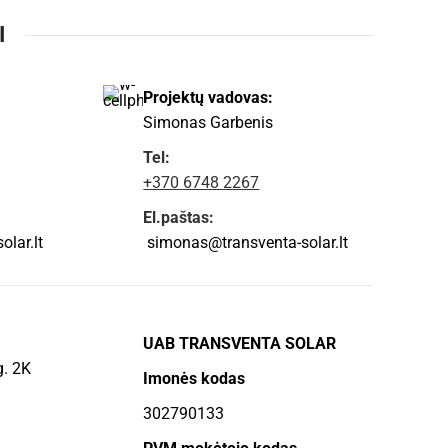
I
Projektų vadovas:
Simonas Garbenis
Tel:
+370 6748 2267
El.paštas:
lar.lt
simonas@transventa-solar.lt
UAB TRANSVENTA SOLAR
g. 2K
Imonės kodas
302790133