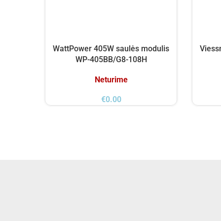
WattPower 405W saulės modulis
Viess
WP-405BB/G8-108H
Neturime
€
0.00