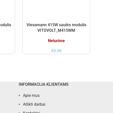
odulis
Viessmann 415W saulės modulis
Trina
VITOVOLT_M415WM
Neturime
€
0.00
INFORMACIJA KLIENTAMS
Apie mus
Atlikti darbai