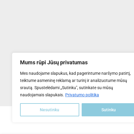
Mums rūpi Jūsų privatumas
UAB "Transventa Solar"
Mes naudojame slapukus, kad pagerintume naršymo patirtį,
Tel:
+370 6169 5809
teiktume asmeninę reklamą ar turinį ir analizuotume mūsų
El.paštas
: info@transventa-solar.lt
srautą. Spustelėdami „Sutinku", sutinkate su mūsų
Adresas
: J. Dalinkevičiaus g. 2K, Naujoji Akmenė, LT-85118
naudojamais slapukais.
Privatumo politika
Nesutinku
Sutinku