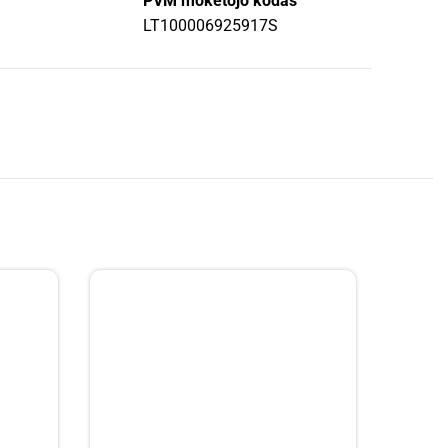
PVM mokėtojo kodas
LT100006925917S