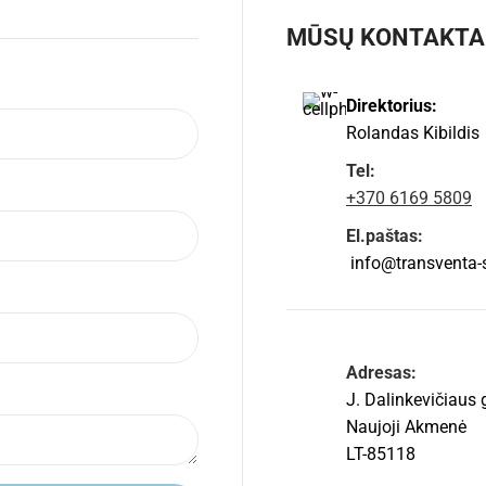
MŪSŲ KONTAKTA
Direktorius:
Rolandas Kibildis
Tel:
+370 6169 5809
El.paštas:
info@transventa-so
Adresas:
J. Dalinkevičiaus 
Naujoji Akmenė
LT-85118