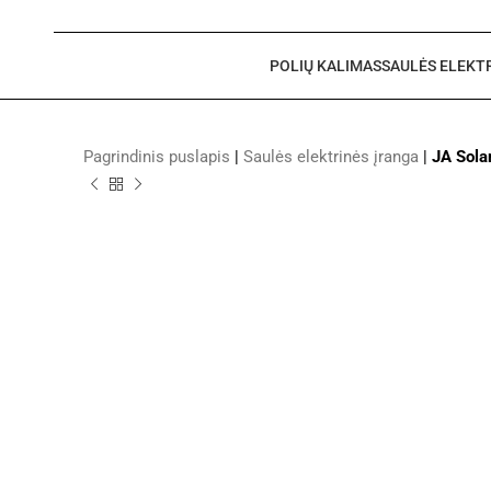
POLIŲ KALIMAS
SAULĖS ELEKT
Pagrindinis puslapis
|
Saulės elektrinės įranga
|
JA Sol