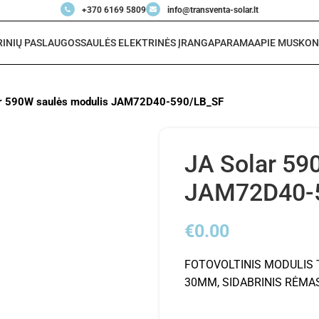
+370 6169 5809
info@transventa-solar.lt
RINIŲ PASLAUGOS
SAULĖS ELEKTRINĖS ĮRANGA
PARAMA
APIE MUS
KON
ar 590W saulės modulis JAM72D40-590/LB_SF
JA Solar 59
JAM72D40-
€
0.00
FOTOVOLTINIS MODULIS T
30MM, SIDABRINIS RĖMAS