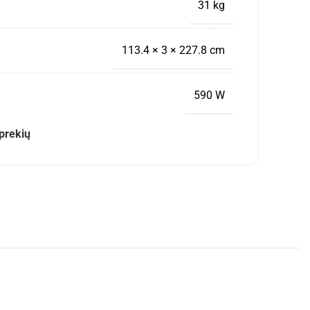
31 kg
113.4 × 3 × 227.8 cm
590 W
prekių