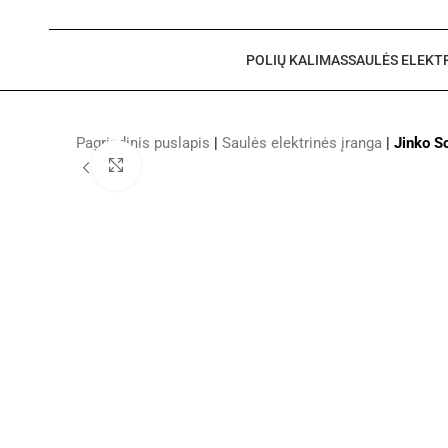
POLIŲ KALIMAS
SAULĖS ELEKT
Pagrindinis puslapis
|
Saulės elektrinės įranga
|
Jinko 
Click to enlarge