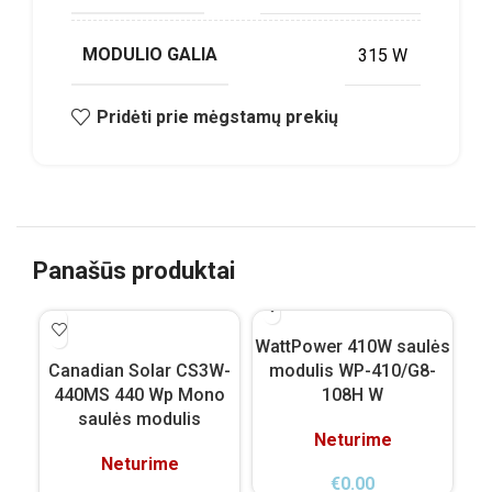
MODULIO GALIA
315 W
Pridėti prie mėgstamų prekių
Panašūs produktai
WattPower 410W saulės
Vi
Canadian Solar CS3W-
modulis WP-410/G8-
440MS 440 Wp Mono
108H W
saulės modulis
Neturime
Neturime
€
0.00