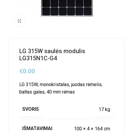
Click to enlarge
LG 315W saulės modulis
LG315N1C-G4
€
0.00
LG 315W, monokristalas, juodas rėmelis,
baltas galas, 40 mm rėmas
SVORIS
17 kg
IŠMATAVIMAI
100 × 4 × 164 cm