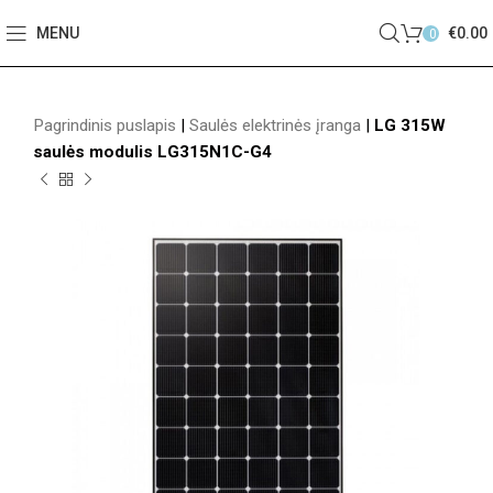
MENU
€
0.00
0
Pagrindinis puslapis
|
Saulės elektrinės įranga
|
LG 315W
saulės modulis LG315N1C-G4