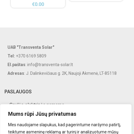
€
0.00
UAB "Transventa Solar"
Tel:
+370 6169 5809
El.paštas
: info@transventa-solar.lt
Adresas
: J. Dalinkevičiaus g. 2K, Naujoji Akmenė, LT-85118
PASLAUGOS
Saulės elektrinės namams
Mums rūpi Jūsų privatumas
Saulės elektrinės verslui
Mes naudojame slapukus, kad pagerintume naršymo patirtį,
Saulės elektrinių priežiūra
teiktume asmeninę reklamą ar turinį ir analizuotume mūsų