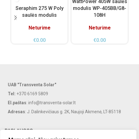
WattPower 405W saulės
Vi
Seraphim 275 W Poly
modulis WP-405BB/G8-
saulės modulis
108H
Neturime
Neturime
€
0.00
€
0.00
UAB "Transventa Solar"
Tel:
+370 6169 5809
El.paštas
: info@transventa-solar.lt
Adresas
: J. Dalinkevičiaus g. 2K, Naujoji Akmenė, LT-85118
PASLAUGOS