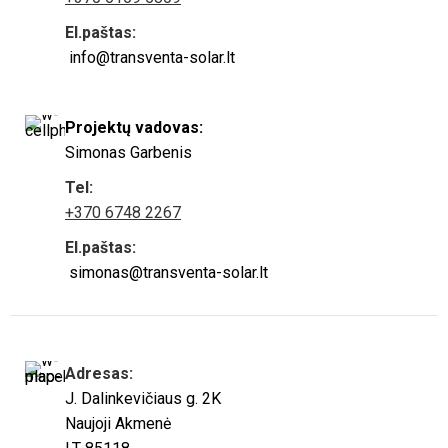
El.paštas:
info@transventa-solar.lt
Projektų vadovas:
Simonas Garbenis
Tel:
+370 6748 2267
El.paštas:
simonas@transventa-solar.lt
Adresas:
J. Dalinkevičiaus g. 2K
Naujoji Akmenė