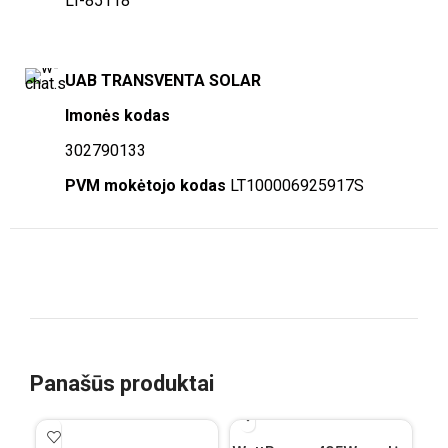
LT-85118
UAB TRANSVENTA SOLAR
Imonės kodas
302790133
PVM mokėtojo kodas
LT100006925917S
Panašūs produktai