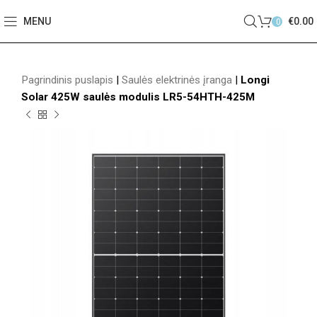
MENU
€
0.00
0
Pagrindinis puslapis
|
Saulės elektrinės įranga
|
Longi
Solar 425W saulės modulis LR5-54HTH-425M