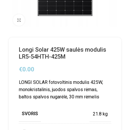
Click to enlarge
Longi Solar 425W saulės modulis
LR5-54HTH-425M
€
0.00
LONGI SOLAR fotovoltinis modulis 425W,
monokristalinis, juodos spalvos rėmas,
baltos spalvos nugarėlė, 30 mm rėmelis
SVORIS
21.8 kg