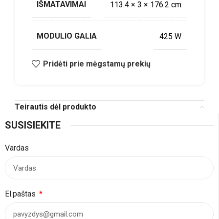
IŠMATAVIMAI
113.4 × 3 × 176.2 cm
MODULIO GALIA
425 W
Pridėti prie mėgstamų prekių
Teirautis dėl produkto
SUSISIEKITE
Vardas
El.paštas