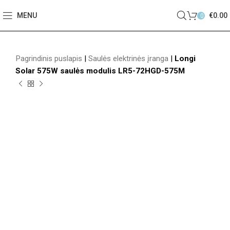
MENU
€
0.00
0
Pagrindinis puslapis
|
Saulės elektrinės įranga
|
Longi
Solar 575W saulės modulis LR5-72HGD-575M