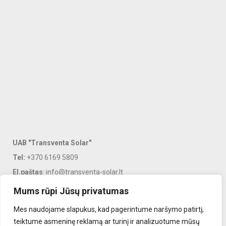
UAB "Transventa Solar"
Tel:
+370 6169 5809
El.paštas
: info@transventa-solar.lt
Adresas
: J. Dalinkevičiaus g. 2K, Naujoji Akmenė, LT-85118
Mums rūpi Jūsų privatumas
Mes naudojame slapukus, kad pagerintume naršymo patirtį,
PASLAUGOS
teiktume asmeninę reklamą ar turinį ir analizuotume mūsų