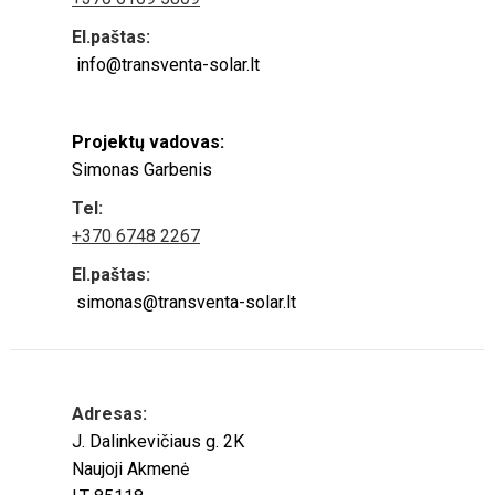
El.paštas:
info@transventa-solar.lt
Projektų vadovas:
Simonas Garbenis
Tel:
+370 6748 2267
El.paštas:
simonas@transventa-solar.lt
Adresas:
J. Dalinkevičiaus g. 2K
Naujoji Akmenė