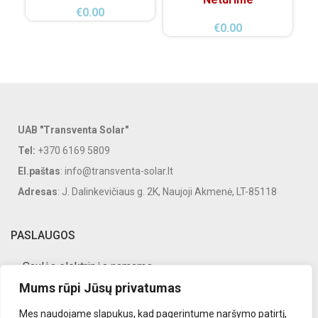
€
0.00
€
0.00
UAB "Transventa Solar"
Tel:
+370 6169 5809
El.paštas
: info@transventa-solar.lt
Adresas
: J. Dalinkevičiaus g. 2K, Naujoji Akmenė, LT-85118
PASLAUGOS
Saulės elektrinės namams
Mums rūpi Jūsų privatumas
Saulės elektrinės verslui
Mes naudojame slapukus, kad pagerintume naršymo patirtį,
Saulės elektrinių priežiūra