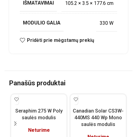
IŠMATAVIMAI
105.2 × 3.5 × 177.6 cm
MODULIO GALIA
330 W
Pridėti prie mėgstamų prekių
Panašūs produktai
Vi
Seraphim 275 W Poly
Canadian Solar CS3W-
saulės modulis
440MS 440 Wp Mono
saulės modulis
Neturime
Neturime