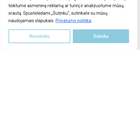
teiktume asmeninę reklamą ar turinį ir analizuotume mūsų
Saulės elektrinės įranga
srautą. Spustelėdami „Sutinku", sutinkate su mūsų
naudojamais slapukais.
Parama saulės elektrinei
Privatumo politika
Stoginės automobiliams
Nesutinku
Sutinku
Polių kalimas
rduotuvė
INFORMACIJA KLIENTAMS
Apie mus
Atlikti darbai
Kontaktai
Privatumo politika
Pirkimo taisyklės