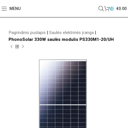
MENU
€
0.00
0
Pagrindinis puslapis
|
Saulės elektrinės įranga
|
PhonoSolar 330W saulės modulis PS330M1-20/UH