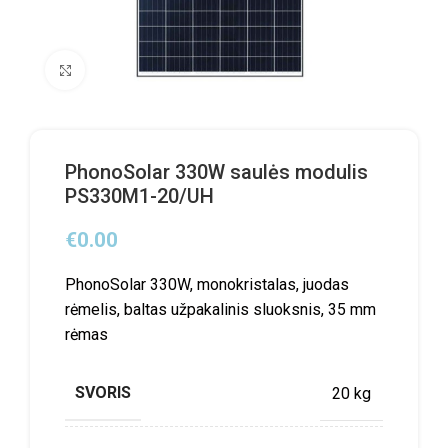
Click to enlarge
PhonoSolar 330W saulės modulis
PS330M1-20/UH
€
0.00
PhonoSolar 330W, monokristalas, juodas
rėmelis, baltas užpakalinis sluoksnis, 35 mm
rėmas
SVORIS
20 kg