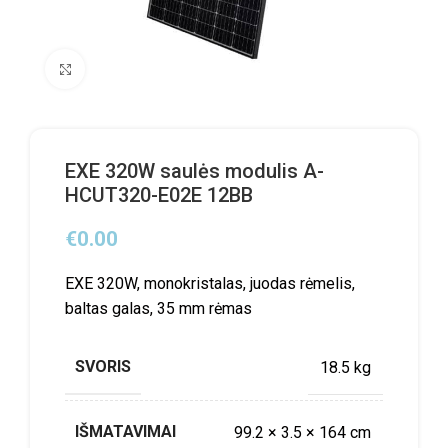
Click to enlarge
EXE 320W saulės modulis A-
HCUT320-E02E 12BB
€
0.00
EXE 320W, monokristalas, juodas rėmelis,
baltas galas, 35 mm rėmas
SVORIS
18.5 kg
IŠMATAVIMAI
99.2 × 3.5 × 164 cm