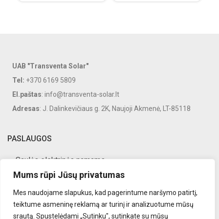
UAB "Transventa Solar"
Tel:
+370 6169 5809
El.paštas
: info@transventa-solar.lt
Adresas
: J. Dalinkevičiaus g. 2K, Naujoji Akmenė, LT-85118
PASLAUGOS
Saulės elektrinės namams
Mums rūpi Jūsų privatumas
Saulės elektrinės verslui
Mes naudojame slapukus, kad pagerintume naršymo patirtį,
Saulės elektrinių priežiūra
teiktume asmeninę reklamą ar turinį ir analizuotume mūsų
Saulės elektrinės įranga
srautą. Spustelėdami „Sutinku", sutinkate su mūsų