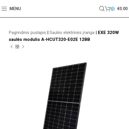
MENU
€
0.00
0
Pagrindinis puslapis
|
Saulės elektrinės įranga
|
EXE 320W
saulės modulis A-HCUT320-E02E 12BB