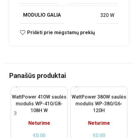
MODULIO GALIA
320 W
Pridėti prie mėgstamų prekių
Panašūs produktai
WattPower 410W saulės
WattPower 380W saulės
Vi
modulis WP-410/G8-
modulis WP-380/G6-
108H W
120H
Neturime
Neturime
€
0.00
€
0.00