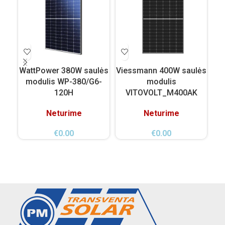
WattPower 380W saulės
Viessmann 400W saulės
Vi
modulis WP-380/G6-
modulis
120H
VITOVOLT_M400AK
VI
Neturime
Neturime
€
0.00
€
0.00