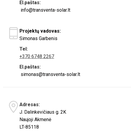
El.paštas:
info@transventa-solar.lt
Projektų vadovas:
Simonas Garbenis
Tel:
+370 6748 2267
El.paštas:
simonas@transventa-solar.lt
Adresas:
J. Dalinkevičiaus g. 2K
Naujoji Akmenė
LT-85118