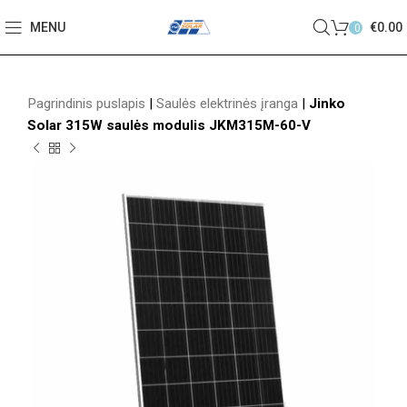
MENU
€
0.00
0
Pagrindinis puslapis
|
Saulės elektrinės įranga
|
Jinko
Solar 315W saulės modulis JKM315M-60-V