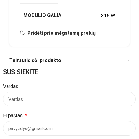
MODULIO GALIA
315 W
Pridėti prie mėgstamų prekių
Teirautis dėl produkto
SUSISIEKITE
Vardas
El.paštas