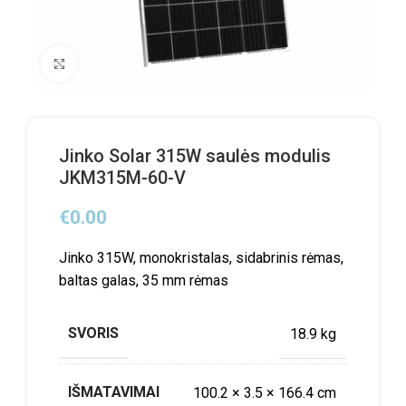
Click to enlarge
Jinko Solar 315W saulės modulis
JKM315M-60-V
€
0.00
Jinko 315W, monokristalas, sidabrinis rėmas,
baltas galas, 35 mm rėmas
SVORIS
18.9 kg
IŠMATAVIMAI
100.2 × 3.5 × 166.4 cm