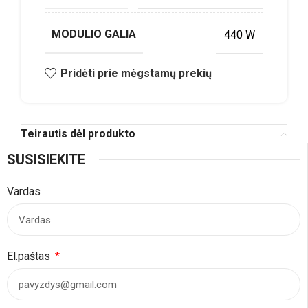
MODULIO GALIA
440 W
Pridėti prie mėgstamų prekių
Teirautis dėl produkto
SUSISIEKITE
Vardas
El.paštas