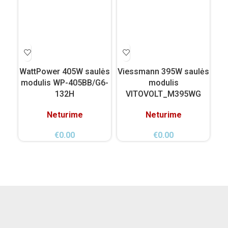
WattPower 405W saulės
Viessmann 395W saulės
Vi
modulis WP-405BB/G6-
modulis
132H
VITOVOLT_M395WG
Neturime
Neturime
€
0.00
€
0.00