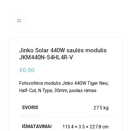
Click to enlarge
Jinko Solar 440W saulės modulis
JKM440N-54HL4R-V
€
0.00
Fotovoltinis modulis Jinko 440W Tiger Neo,
Half-Cut, N Type, 30mm, juodas rėmas
SVORIS
27.5 kg
IŠMATAVIMAI
113.4 × 3.5 × 227.8 cm