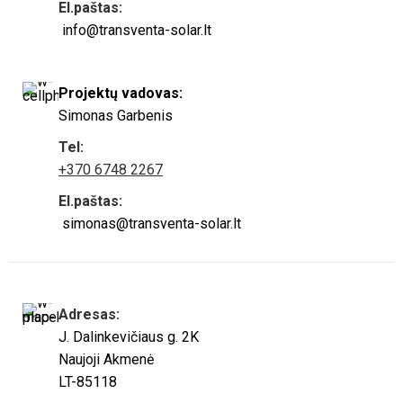
El.paštas:
info@transventa-solar.lt
Projektų vadovas:
Simonas Garbenis
Tel:
+370 6748 2267
El.paštas:
simonas@transventa-solar.lt
Adresas:
J. Dalinkevičiaus g. 2K
Naujoji Akmenė
LT-85118