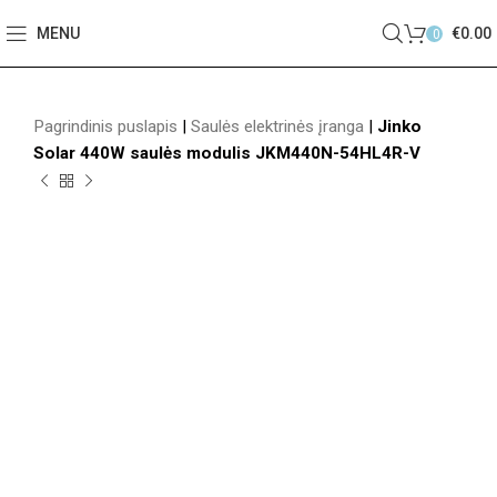
MENU
€
0.00
0
Pagrindinis puslapis
|
Saulės elektrinės įranga
|
Jinko
Solar 440W saulės modulis JKM440N-54HL4R-V