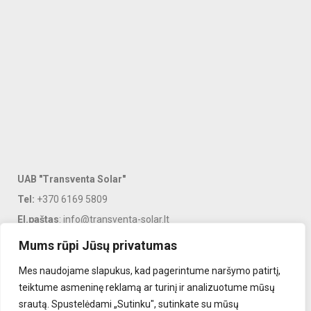
UAB "Transventa Solar"
Tel:
+370 6169 5809
El.paštas
: info@transventa-solar.lt
Adresas
: J. Dalinkevičiaus g. 2K, Naujoji Akmenė, LT-85118
Mums rūpi Jūsų privatumas
Mes naudojame slapukus, kad pagerintume naršymo patirtį,
PASLAUGOS
teiktume asmeninę reklamą ar turinį ir analizuotume mūsų
srautą. Spustelėdami „Sutinku", sutinkate su mūsų