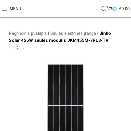
MENU
€
0.00
0
Pagrindinis puslapis
|
Saulės elektrinės įranga
|
Jinko
Solar 455W saulės modulis JKM455M-7RL3-TV