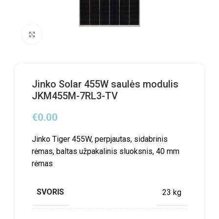
Click to enlarge
Jinko Solar 455W saulės modulis
JKM455M-7RL3-TV
€
0.00
Jinko Tiger 455W, perpjautas, sidabrinis
rėmas, baltas užpakalinis sluoksnis, 40 mm
rėmas
SVORIS
23 kg