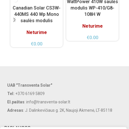
WattPower 410W saulės
Wa
Canadian Solar CS3W-
modulis WP-410/G8-
mo
440MS 440 Wp Mono
108H W
saulės modulis
Neturime
Neturime
€
0.00
€
0.00
UAB "Transventa Solar"
Tel:
+370 6169 5809
El.paštas
: info@transventa-solar.lt
Adresas
: J. Dalinkevičiaus g. 2K, Naujoji Akmenė, LT-85118
PASLAUGOS