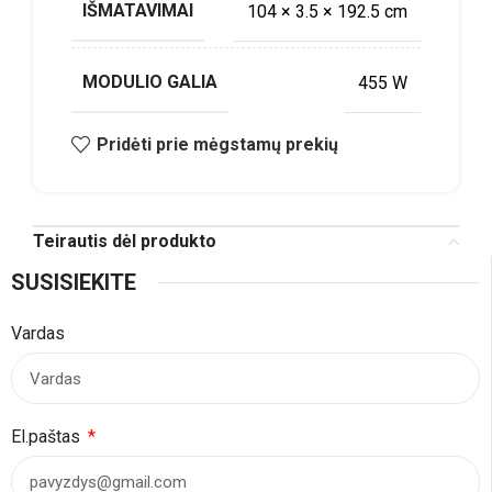
IŠMATAVIMAI
104 × 3.5 × 192.5 cm
MODULIO GALIA
455 W
Pridėti prie mėgstamų prekių
Teirautis dėl produkto
SUSISIEKITE
Vardas
El.paštas