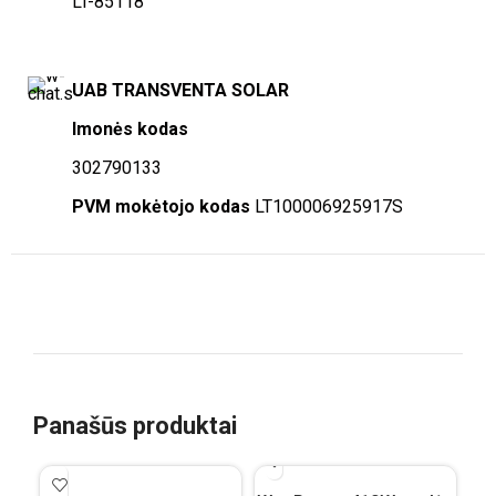
LT-85118
UAB TRANSVENTA SOLAR
Imonės kodas
302790133
PVM mokėtojo kodas
LT100006925917S
Panašūs produktai