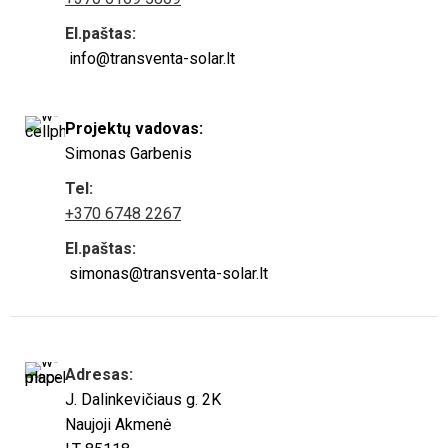
El.paštas:
info@transventa-solar.lt
Projektų vadovas:
Simonas Garbenis
Tel:
+370 6748 2267
El.paštas:
simonas@transventa-solar.lt
Adresas:
J. Dalinkevičiaus g. 2K
Naujoji Akmenė