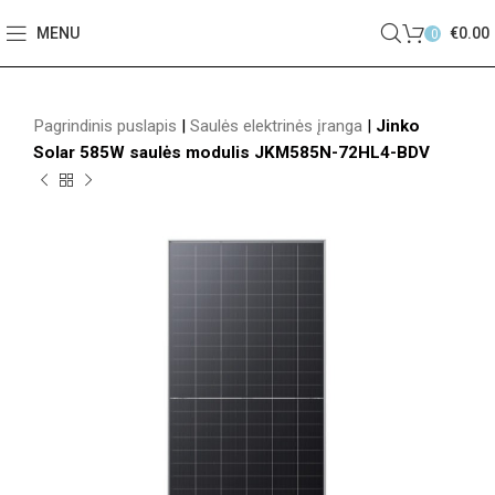
MENU
€
0.00
0
Pagrindinis puslapis
|
Saulės elektrinės įranga
|
Jinko
Solar 585W saulės modulis JKM585N-72HL4-BDV