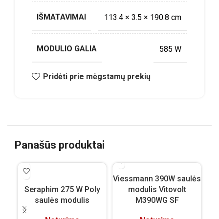
IŠMATAVIMAI
113.4 × 3.5 × 190.8 cm
MODULIO GALIA
585 W
Pridėti prie mėgstamų prekių
Panašūs produktai
Viessmann 390W saulės
Vi
Seraphim 275 W Poly
modulis Vitovolt
saulės modulis
M390WG SF