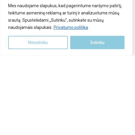
Mes naudojame slapukus, kad pagerintume naršymo patirtį,
Saulės elektrinių priežiūra
teiktume asmeninę reklamą ar turinį ir analizuotume mūsų
Saulės elektrinės įranga
srautą. Spustelėdami „Sutinku", sutinkate su mūsų
naudojamais slapukais.
Parama saulės elektrinei
Privatumo politika
Stoginės automobiliams
Nesutinku
Sutinku
Polių kalimas
rduotuvė
INFORMACIJA KLIENTAMS
Apie mus
Atlikti darbai
Kontaktai
Privatumo politika
Pirkimo taisyklės