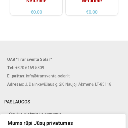
Neturime
Neturime
€
0.00
€
0.00
UAB "Transventa Solar"
Tel:
+370 6169 5809
El.paštas
: info@transventa-solar.lt
Adresas
: J. Dalinkevičiaus g. 2K, Naujoji Akmenė, LT-85118
PASLAUGOS
Saulės elektrinės namams
Mums rūpi Jūsų privatumas
Saulės elektrinės verslui