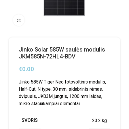
Click to enlarge
Jinko Solar 585W saulės modulis
JKM585N-72HL4-BDV
€
0.00
Jinko 585W Tiger Neo fotovoltinis modulis,
Half-Cut, N type, 30 mm, sidabrinis rėmas,
dvipusis, JK03M jungtis, 1200 mm laidas,
mikro stačiakampiai elementai
SVORIS
23.2 kg