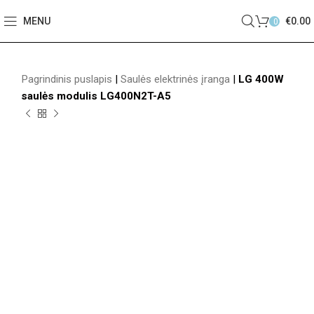
MENU
€
0.00
0
Pagrindinis puslapis
|
Saulės elektrinės įranga
|
LG 400W
saulės modulis LG400N2T-A5