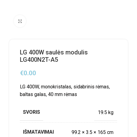
Click to enlarge
LG 400W saulės modulis
LG400N2T-A5
€
0.00
LG 400W, monokristalas, sidabrinis rėmas,
baltas galas, 40 mm rėmas
SVORIS
19.5 kg
IŠMATAVIMAI
99.2 × 3.5 × 165 cm