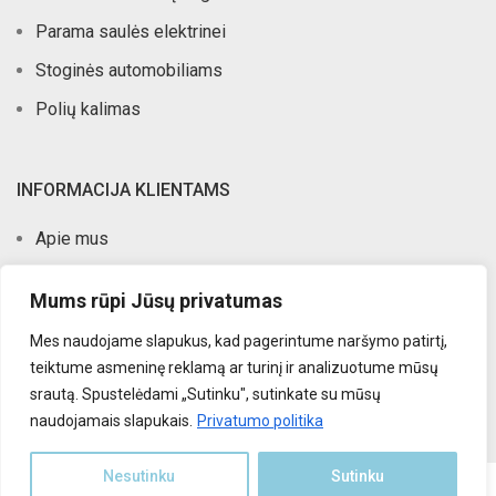
Parama saulės elektrinei
Stoginės automobiliams
Polių kalimas
INFORMACIJA KLIENTAMS
Apie mus
Atlikti darbai
Mums rūpi Jūsų privatumas
Kontaktai
Mes naudojame slapukus, kad pagerintume naršymo patirtį,
Privatumo politika
teiktume asmeninę reklamą ar turinį ir analizuotume mūsų
Pirkimo taisyklės
srautą. Spustelėdami „Sutinku", sutinkate su mūsų
naudojamais slapukais.
Privatumo politika
Nesutinku
Sutinku