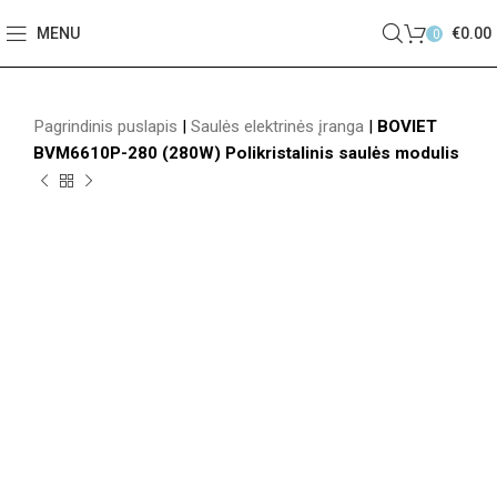
MENU
€
0.00
0
Pagrindinis puslapis
|
Saulės elektrinės įranga
|
BOVIET
BVM6610P-280 (280W) Polikristalinis saulės modulis