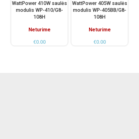
WattPower 410W saulės
WattPower 405W saulės
Wa
modulis WP-410/G8-
modulis WP-405BB/G8-
m
108H
108H
Neturime
Neturime
€
0.00
€
0.00