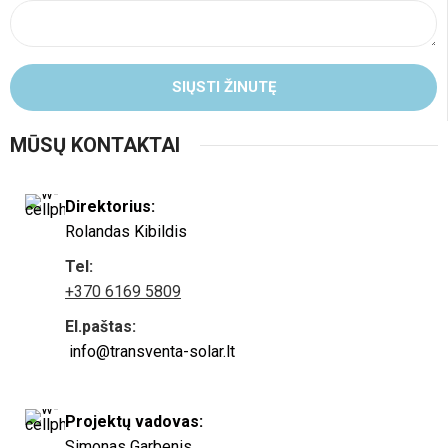
SIŲSTI ŽINUTĘ
MŪSŲ KONTAKTAI
Direktorius:
Rolandas Kibildis
Tel:
+370 6169 5809
El.paštas:
info@transventa-solar.lt
Projektų vadovas:
Simonas Garbenis