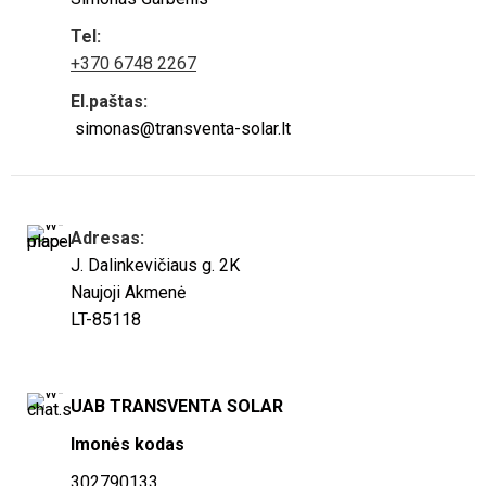
Tel:
+370 6748 2267
El.paštas:
simonas@transventa-solar.lt
Adresas:
J. Dalinkevičiaus g. 2K
Naujoji Akmenė
LT-85118
UAB TRANSVENTA SOLAR
Imonės kodas
302790133